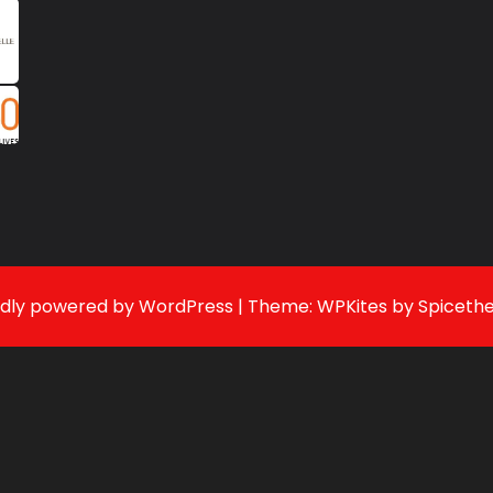
dly powered by
WordPress
| Theme:
WPKites
by
Spiceth