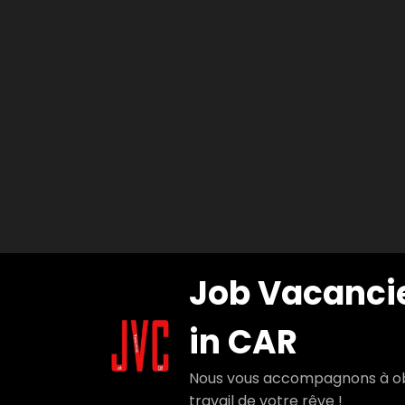
Aller
Job Vacanci
au
contenu
in CAR
Nous vous accompagnons à ob
travail de votre rêve !