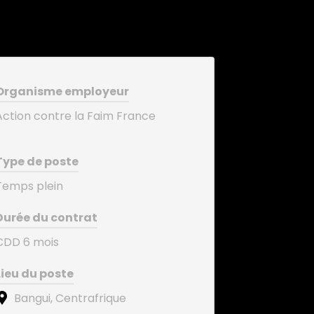
Organisme employeur
Action contre la Faim France
Type de poste
Temps plein
Durée du contrat
CDD 6 mois
Lieu du poste
Bangui, Centrafrique