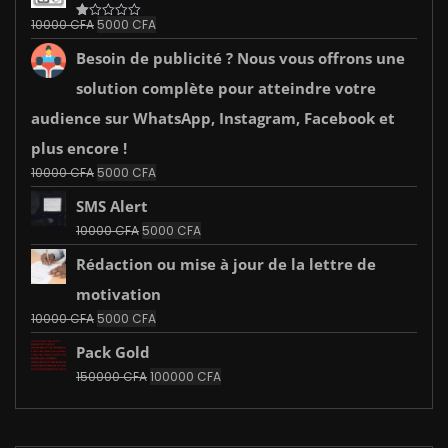
était :
est :
Le
Le
10000
CFA
5000
CFA
Note
10000 CFA.
5000 CFA.
1.00
prix
prix
sur
Besoin de publicité ? Nous vous offrons une
initial
actuel
5
était :
est :
solution complète pour atteindre votre
10000 CFA.
5000 CFA.
audience sur WhatsApp, Instagram, Facebook et
plus encore !
Le
Le
10000
CFA
5000
CFA
prix
prix
SMS Alert
initial
actuel
était :
est :
Le
Le
10000
CFA
5000
CFA
10000 CFA.
5000 CFA.
prix
prix
Rédaction ou mise à jour de la lettre de
initial
actuel
était :
est :
motivation
10000 CFA.
5000 CFA.
Le
Le
10000
CFA
5000
CFA
prix
prix
Pack Gold
initial
actuel
était :
est :
Le
Le
150000
CFA
100000
CFA
10000 CFA.
5000 CFA.
prix
prix
initial
actuel
était :
est :