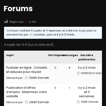
Forums
Pages vues
6 366
Ce forum contient 6 sujets et 11 réponses, et a été mis à jour pour la
il y a 2 mois
dernière fois par
mostbet_qdsr
le
.
6 sujets de 1 à 6 (sur un total de 6)
Sujet
Participants
Messages
Dernière
publication
Postuler en ligne : Conseils
il y a 2 mois
0
8
et astuces pour réussir
NZIMODJO Safre H
Zélèf Samaki
Démarré par :
Publication d’offres
il y a 2 mois
0
1
d’emploi : Maximisez votre
et 3
visibilité
semaines
Zélèf Samaki
Zélèf Samaki
Démarré par :