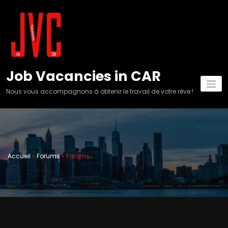
Aller
au
contenu
Job Vacancies in CAR
Nous vous accompagnons à obtenir le travail de votre rêve !
Accueil
»
Forums
»
Forums