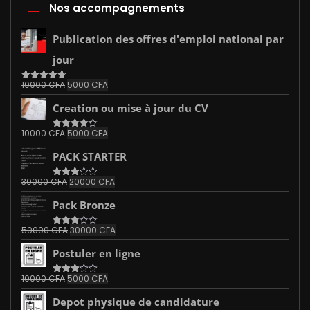
Nos accompagnements
Publication des offres d'emploi national par
jour
Le
Le
10000
CFA
5000
CFA
Note
4.67
sur 5
prix
prix
Creation ou mise à jour du CV
initial
actuel
était :
est :
Le
Le
10000
CFA
5000
CFA
Note
10000 CFA.
4.33
5000 CFA.
sur 5
prix
prix
PACK STARTER
initial
actuel
était :
est :
Le
Le
30000
CFA
20000
CFA
Note
10000 CFA.
5000 CFA.
3.00
prix
prix
sur 5
Pack Bronze
initial
actuel
était :
est :
Le
Le
50000
CFA
30000
CFA
Note
30000 CFA.
20000 CFA.
3.00
prix
prix
sur 5
Postuler en ligne
initial
actuel
était :
est :
Le
Le
10000
CFA
5000
CFA
Note
50000 CFA.
30000 CFA.
3.00
prix
prix
sur 5
Depot physique de candidature
initial
actuel