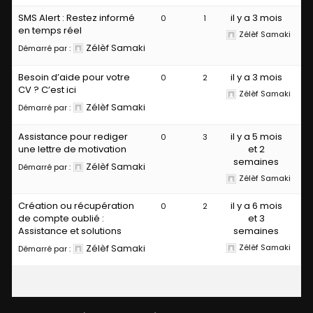
SMS Alert : Restez informé
il y a 3 mois
0
1
en temps réel
Zélèf Samaki
Zélèf Samaki
Démarré par :
Besoin d’aide pour votre
il y a 3 mois
0
2
CV ? C’est ici
Zélèf Samaki
Zélèf Samaki
Démarré par :
Assistance pour rediger
il y a 5 mois
0
3
une lettre de motivation
et 2
semaines
Zélèf Samaki
Démarré par :
Zélèf Samaki
Création ou récupération
il y a 6 mois
0
2
de compte oublié :
et 3
Assistance et solutions
semaines
Zélèf Samaki
Zélèf Samaki
Démarré par :