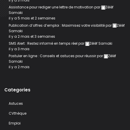
il y a 3 mois
Assistance pour rediger une lettre de motivation
par
Zélèf
Samaki
il y a 5 mois et 2 semaines
Publication d’offres d’emploi : Maximisez votre visibilité
par
Zélèf
Samaki
il y a 2 mois et 3 semaines
SMS Alert : Restez informé en temps réel
par
Zélèf Samaki
il y a 3 mois
Postuler en ligne : Conseils et astuces pour réussir
par
Zélèf
Samaki
il y a 2 mois
Categories
Astuces
CVthèque
Emploi