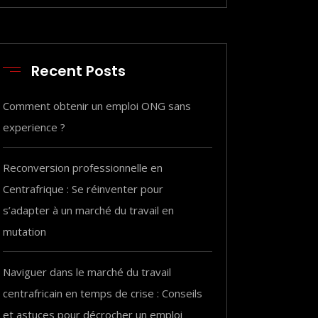
10000 CFA.
5000 CFA.
initial
actuel
était :
est :
150000 CFA.
100000 CFA.
Recent Posts
Comment obtenir un emploi ONG sans
experience ?
Reconversion professionnelle en
Centrafrique : Se réinventer pour
s’adapter à un marché du travail en
mutation
Naviguer dans le marché du travail
centrafricain en temps de crise : Conseils
et astuces pour décrocher un emploi