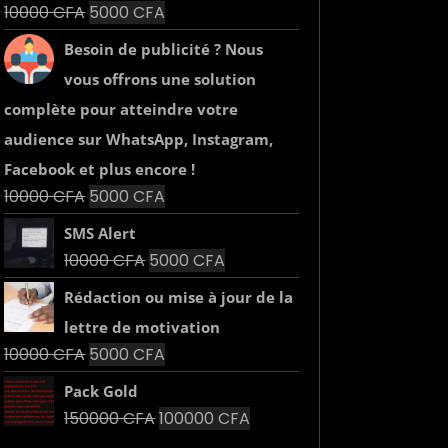
10000 CFA.
5000 CFA.
Le
Le
10000
CFA
5000
CFA
Note
1.00
prix
prix
Besoin de publicité ? Nous
sur
initial
actuel
5
vous offrons une solution
était :
est :
complète pour atteindre votre
10000 CFA.
5000 CFA.
audience sur WhatsApp, Instagram,
Facebook et plus encore !
Le
Le
10000
CFA
5000
CFA
prix
prix
SMS Alert
initial
actuel
Le
Le
10000
CFA
5000
CFA
était :
est :
prix
prix
10000 CFA.
5000 CFA.
Rédaction ou mise à jour de la
initial
actuel
lettre de motivation
était :
est :
Le
Le
10000
CFA
5000
CFA
10000 CFA.
5000 CFA.
prix
prix
Pack Gold
initial
actuel
Le
Le
150000
CFA
100000
CFA
était :
est :
prix
prix