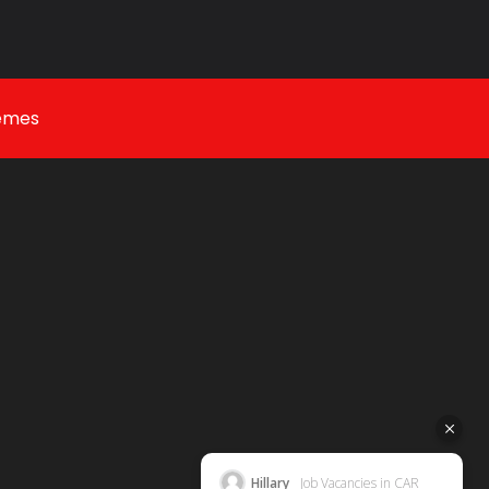
emes
Hillary
Job Vacancies in CAR