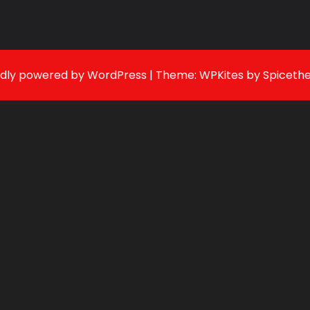
dly powered by
WordPress
| Theme:
WPKites
by
Spiceth