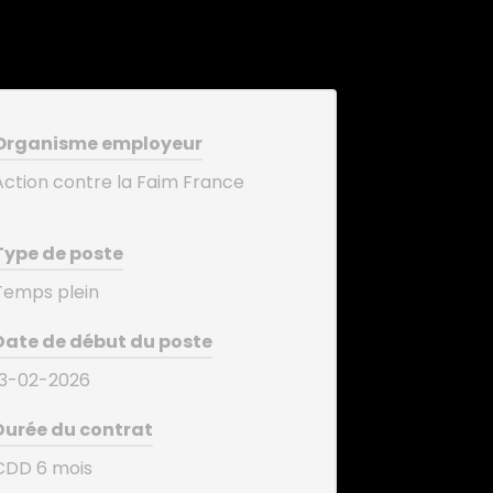
Organisme employeur
Action contre la Faim France
Type de poste
Temps plein
Date de début du poste
13-02-2026
Durée du contrat
CDD 6 mois