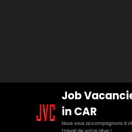
Aller
Job Vacanci
au
contenu
in CAR
Nous vous accompagnons à ob
travail de votre rêve !