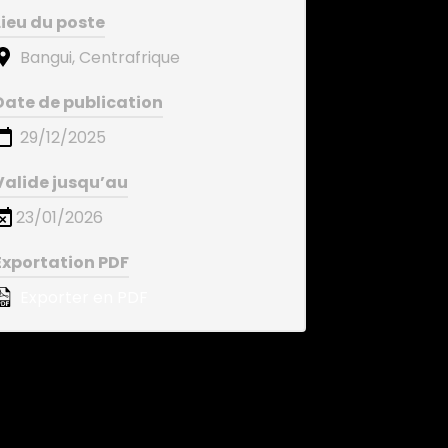
Lieu du poste
Bangui, Centrafrique
Date de publication
29/12/2025
Valide jusqu’au
23/01/2026
Exportation PDF
Exporter en PDF