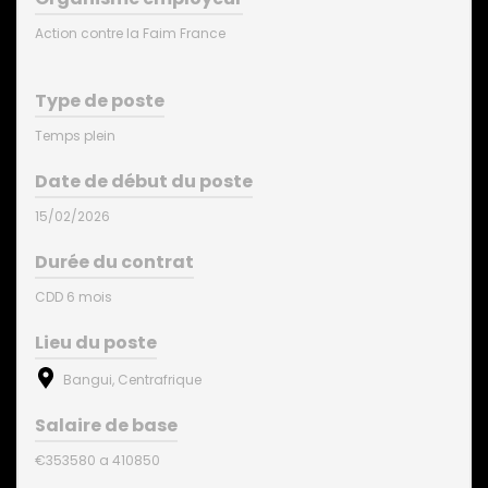
Action contre la Faim France
Type de poste
Temps plein
Date de début du poste
15/02/2026
Durée du contrat
CDD 6 mois
Lieu du poste
Bangui, Centrafrique
Salaire de base
€353580 a 410850