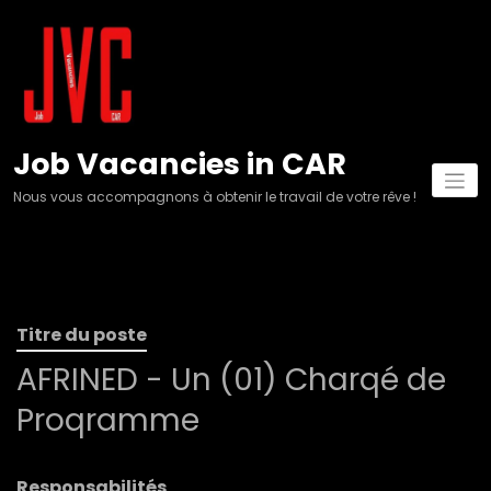
Aller
au
contenu
Job Vacancies in CAR
Nous vous accompagnons à obtenir le travail de votre rêve !
Titre du poste
AFRINED - Un (01) Charqé de
Proqramme
Responsabilités