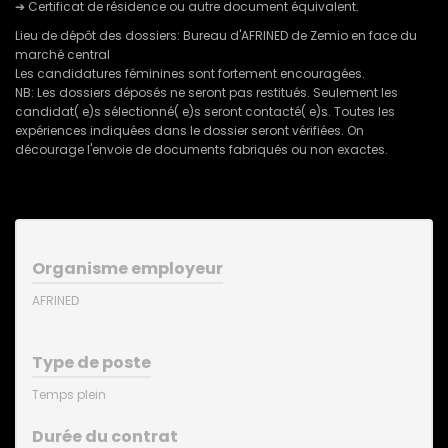
➔ Certificat de résidence ou autre document équivalent.
Lieu de dépôt des dossiers: Bureau d'AFRINED de Zemio en face du
marché central
Les candidatures féminines sont fortement encouragées.
NB: Les dossiers déposés ne seront pas restitués. Seulement les
candidat( e)s sélectionné( e)s seront contacté( e)s. Toutes les
expériences indiquées dans le dossier seront vérifiées. On
décourage l'envoie de documents fabriqués ou non exactes.
Organisme employeur
AFRINED
Type de poste
Temps plein
Durée du contrat