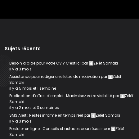
Sujets récents
Besoin d’aide pour votre CV ? C’est ici
par
Zélèf Samaki
il y a 3 mois
Assistance pour rediger une lettre de motivation
par
Zélèf
Samaki
il y a 5 mois et 1 semaine
Publication d’offres d’emploi : Maximisez votre visibilité
par
Zélèf
Samaki
il y a 2 mois et 3 semaines
SMS Alert : Restez informé en temps réel
par
Zélèf Samaki
il y a 3 mois
Postuler en ligne : Conseils et astuces pour réussir
par
Zélèf
Samaki