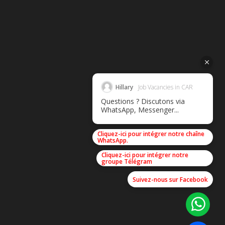
Hillary
Job Vacancies in CAR
Questions ? Discutons via
WhatsApp, Messenger...
Cliquez-ici pour intégrer notre chaîne
WhatsApp.
Cliquez-ici pour intégrer notre
groupe Télégram
Suivez-nous sur Facebook