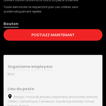
doivent suivre l'ordre inscrit dans sa pièce d'identité.
Toute demande ne respectant pas ces critères sera
systématiquement rejetée.
Bouton
POSTULEZ MAINTENANT
Organisme employeur
BEAC
Lieu du poste
Bangui, Yaoundé, Malabo, Ndjamena, Brazzaville, Libreville,
CEMAC, Centrafrique, Cameroun, Guinée Equatoriale, Tchad,
Congo, Gabon