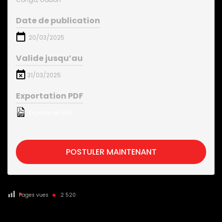
Date de publication
20/03/2025
Valide jusqu’au
31/03/2025
Exportation PDF
Exporter en PDF
POSTULER MAINTENANT
Pages vues
2 520