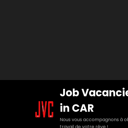
Aller
Job Vacanci
au
contenu
in CAR
Nous vous accompagnons à ob
travail de votre rêve !