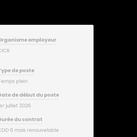
Organisme employeur
CICR
Type de poste
Temps plein
Date de début du poste
er juillet 2026
Durée du contrat
CDD 6 mois renouvelable