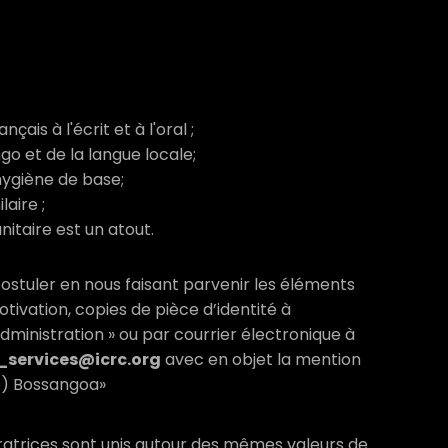
ais à l'écrit et à l'oral ;
o et de la langue locale;
hygiène de base;
laire ;
itaire est un atout.
postuler en nous faisant parvenir les éléments
otivation, copies de pièce d’identité à
dministration » ou par courrier électronique à
services@icrc.org
avec en objet la mention
re) Bossangoa»
ratrices sont unis autour des mêmes valeurs de