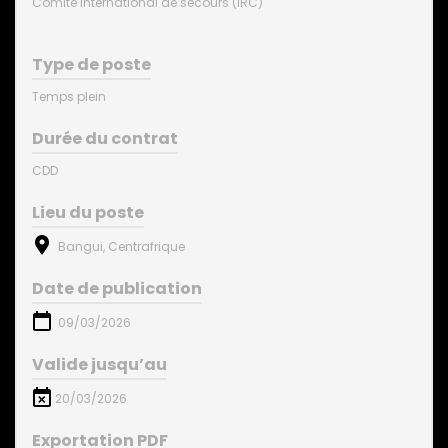
Comité international de secours (IRC)
Type de poste
Temps plein
Durée du contrat
CDD
Lieu du poste
Bangui, Centrafrique
Date de publication
09/03/2026
Valide jusqu’au
20/03/2026
Exportation PDF