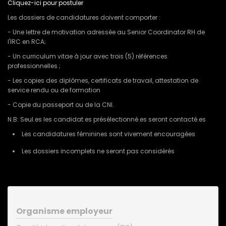
Cliquez-ici pour postuler
Les dossiers de candidatures doivent comporter :
- Une lettre de motivation adressée au Senior Coordinator RH de
l'IRC en RCA;
- Un curriculum vitae à jour avec trois (5) références
professionnelles ;
- Les copies des diplômes, certificats de travail, attestation de
service rendu ou de formation
- Copie du passeport ou de la CNI.
N.B: Seul.es les candidat.es présélectionné.es seront contacté.es
Les candidatures féminines sont vivement encouragées
Les dossiers incomplets ne seront pas considérés
Organisme employeur