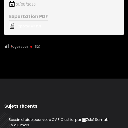
01/05/2026
Exportation PDF
Exporter en PDF
Pages vues
527
Sujets récents
Besoin d’aide pour votre CV ? C’est ici
par
Zélèf Samaki
il y a 3 mois