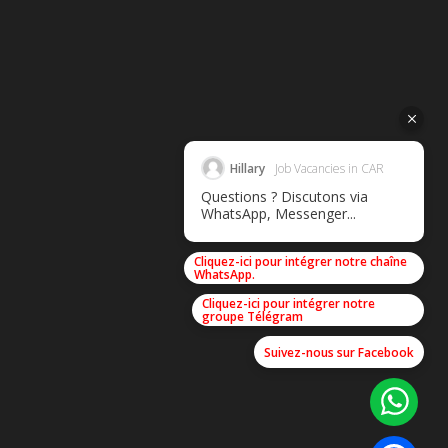
Hillary
Job Vacancies in CAR
Questions ? Discutons via
WhatsApp, Messenger...
Cliquez-ici pour intégrer notre chaîne
WhatsApp.
Cliquez-ici pour intégrer notre
groupe Télégram
Suivez-nous sur Facebook