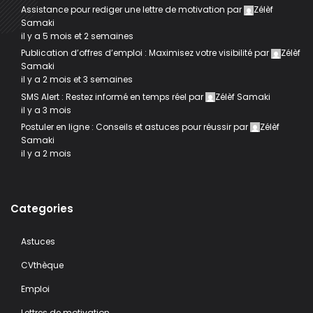
Assistance pour rediger une lettre de motivation
par
Zélèf
Samaki
il y a 5 mois et 2 semaines
Publication d’offres d’emploi : Maximisez votre visibilité
par
Zélèf
Samaki
il y a 2 mois et 3 semaines
SMS Alert : Restez informé en temps réel
par
Zélèf Samaki
il y a 3 mois
Postuler en ligne : Conseils et astuces pour réussir
par
Zélèf
Samaki
il y a 2 mois
Categories
Astuces
CVthèque
Emploi
Lettres de motivation