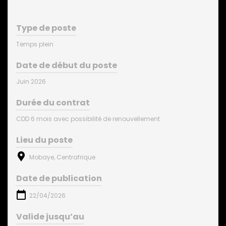
Type de poste
Temps plein
Date de début du poste
Juin 2026
Durée du contrat
CDD 6 mois avec possibilité de renouvellement
Lieu du poste
Mobaye, Centrafrique
Date de publication
22/04/2026
Valide jusqu’au