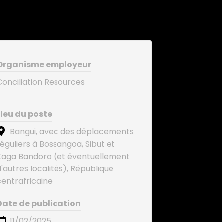
Organisme employeur
Conciliation Resources
Lieu du poste
Bangui, avec des déplacements
réguliers à Bossangoa, Sibut et
Kaga Bandoro (et éventuellement
d'autres localités), République
centrafricaine
Date de publication
11/02/2025