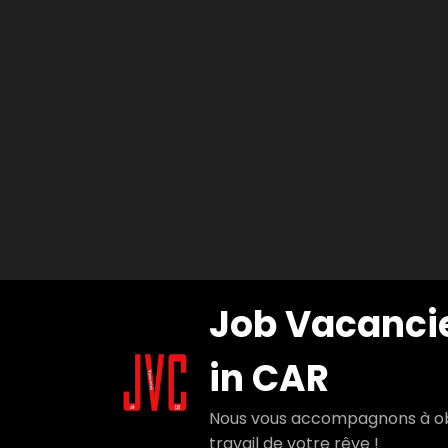
Aller
Job Vacanci
au
contenu
in CAR
Nous vous accompagnons à ob
travail de votre rêve !