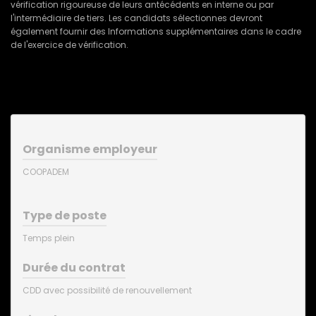
vérification rigoureuse de leurs antécédents en interne ou par
l'intermédiaire de tiers. Les candidats sélectionnes devront
également fournir des Informations supplémentaires dans le cadre
de l'exercice de vérification.
Organisme employeur
COOPADEM
Type de poste
Temps plein
Durée du contrat
CDD avec possibilité de renouvellement