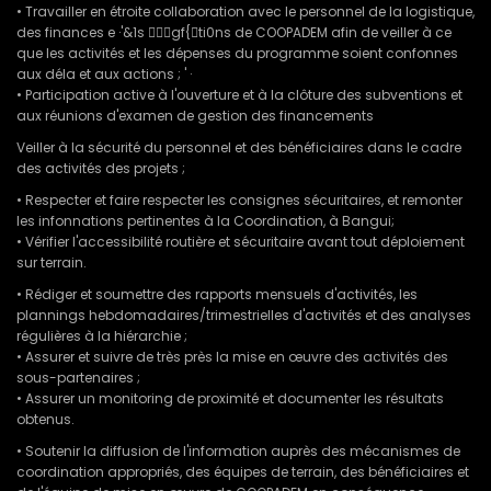
• Travailler en étroite collaboration avec le personnel de la logistique,
des finances e ·'&1s 􀃁􀃂􀃃gf{􀃆ti0ns de COOPADEM afin de veiller à ce
que les activités et les dépenses du programme soient confonnes
aux déla et aux actions ; ' ·
• Participation active à l'ouverture et à la clôture des subventions et
aux réunions d'examen de gestion des financements
Veiller à la sécurité du personnel et des bénéficiaires dans le cadre
des activités des projets ;
• Respecter et faire respecter les consignes sécuritaires, et remonter
les infonnations pertinentes à la Coordination, à Bangui;
• Vérifier l'accessibilité routière et sécuritaire avant tout déploiement
sur terrain.
• Rédiger et soumettre des rapports mensuels d'activités, les
plannings hebdomadaires/trimestrielles d'activités et des analyses
régulières à la hiérarchie ;
• Assurer et suivre de très près la mise en œuvre des activités des
sous-partenaires ;
• Assurer un monitoring de proximité et documenter les résultats
obtenus.
• Soutenir la diffusion de l'information auprès des mécanismes de
coordination appropriés, des équipes de terrain, des bénéficiaires et