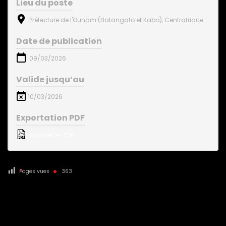
Lieu du poste
Préfecture de l'Ouham (Batangafo et Kabo), Centrafrique
Date de publication
09/03/2026
Valide jusqu’au
10/03/2026
Exportation PDF
Exporter en PDF
Pages vues
363