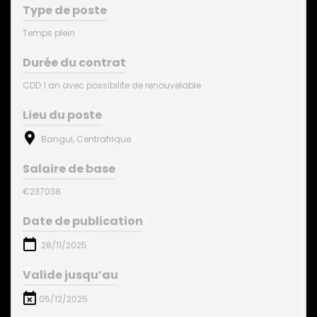
Type de poste
Temps plein
Durée du contrat
CDD 1 an avec possibilite de renouvelable
Lieu du poste
Bangui, Centrafrique
Salaire de base
€237038
Date de publication
28/11/2025
Valide jusqu’au
05/12/2025