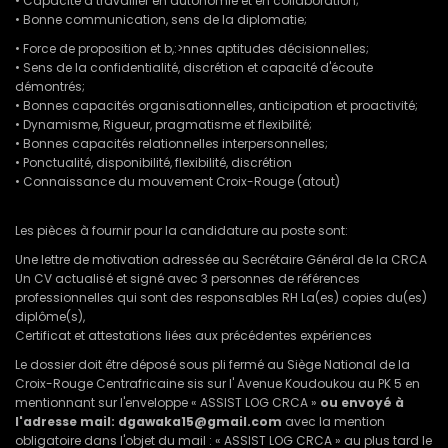
• Capacité à travailler en autonomie et en collaboration;
• Bonne communication, sens de la diplomatie;
• Force de proposition et b,:>nnes aptitudes décisionnelles;
• Sens de la confidentialité, discrétion et capacité d'écoute
démontrés;
• Bonnes capacités organisationnelles, anticipation et proactivité;
• Dynamisme, Rigueur, pragmatisme et flexibilité;
• Bonnes capacités relationnelles interpersonnelles;
• Ponctualité, disponibilité, flexibilité, discrétion
• Connaissance du mouvement Croix-Rouge (atout)
Les pièces à fournir pour la candidature au poste sont:
Une lettre de motivation adressée au Secrétaire Général de la CRCA
Un CV actualisé et signé avec 3 personnes de références
professionnelles qui sont des responsables RH La(es) copies du(es)
diplôme(s),
Certificat et attestations liées aux précédentes expériences
Le dossier doit être déposé sous pli fermé au Siège National de la
Croix-Rouge Centrafricaine sis sur I' Avenue Koudoukou au PK 5 en
mentionnant sur l'enveloppe « ASSIST LOG CRCA »
ou envoyé à
l'adresse mail:
dgawaka15@gmail.com
avec la mention
obligatoire dans l'objet du mail : « ASSIST LOG CRCA » au plus tard le