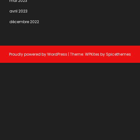
mai 2023
avril 2023
décembre 2022
Proudly powered by
WordPress
| Theme:
WPKites
by
Spicethemes