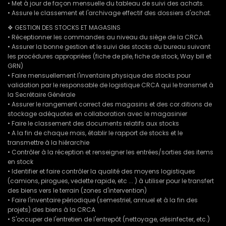
• Met à jour de façon mensuelle du tableau de suivi des achats.
• Assure le classement et l'archivage effectif des dossiers d'achat.
❖ GESTION DES STOCKS ET MAGASINS
• Réceptionner les commandes au niveau du siège de la CRCA
• Assurer la bonne gestion et le suivi des stocks du bureau suivant
les procédures appropriées (fiche de pile, fiche de stock, Way bill et
GRN)
• Faire mensuellement l'inventaire physique des stocks pour
validation par le responsable de logistique CRCA qui le transmet à
la Secrétaire Générale
• Assurer le rangement correct des magasins et des cor.ditions de
stockage adéquates en collaboration avec le magasinier
• Faire le classement des documents relatifs aux stocks
• A la fin de chaque mois, établir le rapport de stocks et le
transmettre à la hiérarchie
• Contrôler à la réception et renseigner les entrées/sorties des items
en stock
• Identifier et faire contrôler la qualité des moyens logistiques
(camions, pirogues, vedette rapide, etc ... ) à utiliser pour le transfert
des biens vers le terrain (zones d'intervention)
• Faire l'inventaire périodique (semestriel, annuel et à la fin des
projets) des biens à la CRCA
• S'occuper de l'entretien de l'entrepôt (nettoyage, désinfecter, etc.)