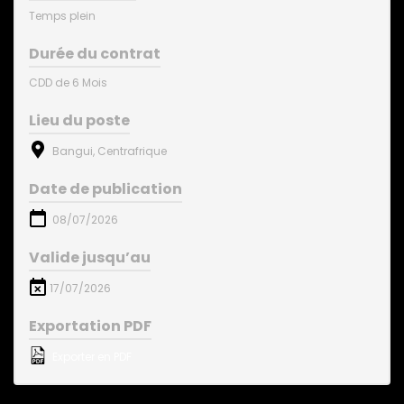
Temps plein
Durée du contrat
CDD de 6 Mois
Lieu du poste
Bangui, Centrafrique
Date de publication
08/07/2026
Valide jusqu’au
17/07/2026
Exportation PDF
Exporter en PDF