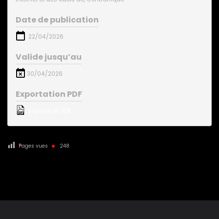
Date de publication
22/04/2026
Valide jusqu’au
30/04/2026
Exportation PDF
Exporter en PDF
Pages vues
248