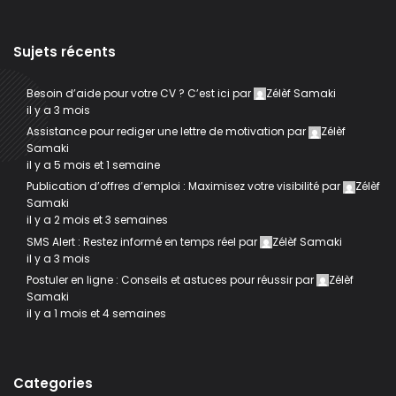
Sujets récents
Besoin d’aide pour votre CV ? C’est ici
par
Zélèf Samaki
il y a 3 mois
Assistance pour rediger une lettre de motivation
par
Zélèf
Samaki
il y a 5 mois et 1 semaine
Publication d’offres d’emploi : Maximisez votre visibilité
par
Zélèf
Samaki
il y a 2 mois et 3 semaines
SMS Alert : Restez informé en temps réel
par
Zélèf Samaki
il y a 3 mois
Postuler en ligne : Conseils et astuces pour réussir
par
Zélèf
Samaki
il y a 1 mois et 4 semaines
Categories