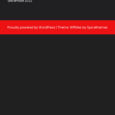
décembre 2022
Proudly powered by
WordPress
| Theme:
WPKites
by
Spicethemes