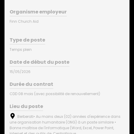
Organisme employeur
Finn Church Aid
Type de poste
Temps plein
Date de début du poste
15/05/2026
Durée du contrat
CDD 08 mois (avec possibilité de renouvellement)
Lieu du poste
Berberati• Au moins deux (02) années d'expérience dans
une organisation humanitaire (ONG) à un poste similaire •
Bonne maîtrise de l'informatique (Word, Excel, Power Point,
Internet et des outils de, Centrafrique