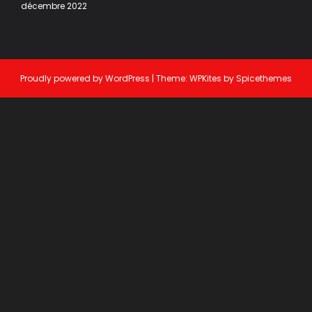
décembre 2022
Proudly powered by
WordPress
| Theme:
WPKites
by
Spicethemes