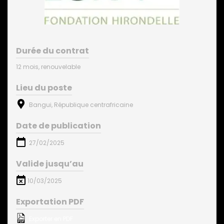
Durée du contrat
12 mois, renouvelable
Lieu du poste
Bangui, République centrafricaine
Date de publication
27/02/2025
Valide jusqu’au
10/03/2025
Exportation PDF
Exporter en PDF