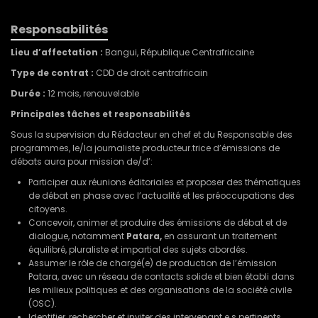
Responsabilités
Lieu d’affectation :
Bangui, République Centrafricaine
Type de contrat :
CDD de droit centrafricain
Durée :
12 mois, renouvelable
Principales tâches et responsabilités
Sous la supervision du Rédacteur en chef et du Responsable des
programmes, le/la journaliste producteur.trice d’émissions de
débats aura pour mission de/d’:
Participer aux réunions éditoriales et proposer des thématiques
de débat en phase avec l’actualité et les préoccupations des
citoyens.
Concevoir, animer et produire des émissions de débat et de
dialogue, notamment
Patara,
en assurant un traitement
équilibré, pluraliste et impartial des sujets abordés.
Assumer le rôle de chargé(e) de production de l’émission
Patara, avec un réseau de contacts solide et bien établi dans
les milieux politiques et des organisations de la société civile
(OSC).
Identifier, rechercher et inviter des intervenant.e.s pertinents