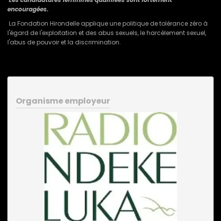
encouragées.
La Fondation Hirondelle applique une politique de tolérance zéro à
l'égard de l'exploitation et des abus sexuels, le harcèlement sexuel,
l'abus de pouvoir et la discrimination.
Organisme employeur