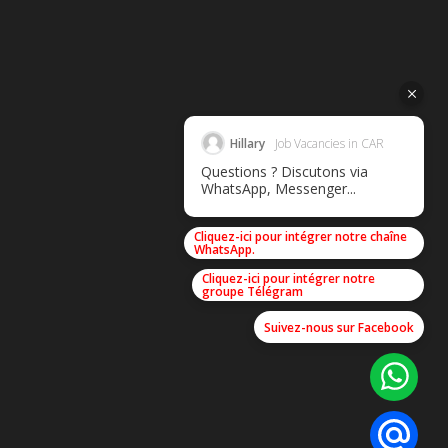
Hillary
Job Vacancies in CAR
Questions ? Discutons via
WhatsApp, Messenger...
Cliquez-ici pour intégrer notre chaîne
WhatsApp.
Cliquez-ici pour intégrer notre
groupe Télégram
Suivez-nous sur Facebook