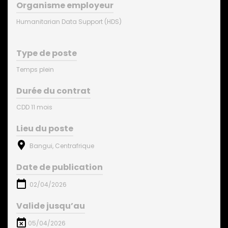
Organisme employeur
Humanitarian Data Support (HDS)
Type de poste
Temps plein
Durée du contrat
CDD 11 mois
Lieu du poste
Bangui, Centrafrique
Date de publication
02/04/2026
Valide jusqu’au
05/04/2026