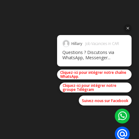
Hillary
Job Vacancies in CAR
Questions ? Discutons via
WhatsApp, Messenger...
Cliquez-ici pour intégrer notre chaîne
WhatsApp.
Cliquez-ici pour intégrer notre
groupe Télégram
Suivez-nous sur Facebook