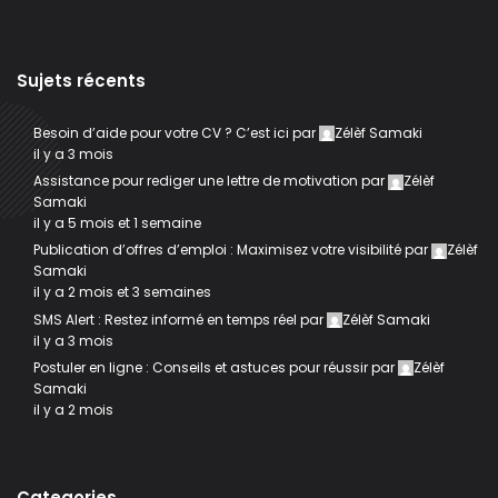
Sujets récents
Besoin d’aide pour votre CV ? C’est ici
par
Zélèf Samaki
il y a 3 mois
Assistance pour rediger une lettre de motivation
par
Zélèf
Samaki
il y a 5 mois et 1 semaine
Publication d’offres d’emploi : Maximisez votre visibilité
par
Zélèf
Samaki
il y a 2 mois et 3 semaines
SMS Alert : Restez informé en temps réel
par
Zélèf Samaki
il y a 3 mois
Postuler en ligne : Conseils et astuces pour réussir
par
Zélèf
Samaki
il y a 2 mois
Categories