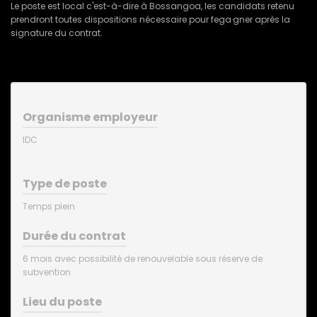
Le poste est local c'est-à-dire à Bossangoa, les candidats retenu
prendront toutes dispositions nécessaire pour fega·gner après la
signature du contrat.
Organisme employeur
IDC
Type de poste
Temps plein
Durée du contrat
6 mois avec possibilité de renouvelable sous réserve de
subvention
Lieu du poste