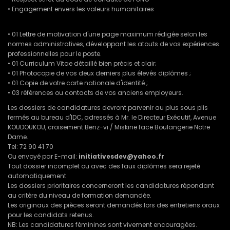
• Engagement envers les valeurs humanitaires
• 01 Lettre de motivation d'une page maximum rédigée selon les
normes administratives, développant les atouts de vos expériences
professionnelles pour le poste.
• 01 Curriculum Vitae détaillé bien précis et clair;
• 01 Photocopie de vos deux derniers plus élevés diplômes ;
• 01 Copie de votre carte nationale d'identité ;
• 03 références ou contacts de vos anciens employeurs.
Les dossiers de candidatures devront parvenir au plus sous plis
fermés au bureau d'IDC, adressés à Mr. le Directeur Exécutif, Avenue
KOUDOUKOU, croisement Benz-vi / Miskine face Boulangerie Notre
Dame.
Tel: 72 90 41 70
Ou envoyé par E-mail:
initiativesdev@yahoo.fr
Tout dossier incomplet ou avec des faux diplômes sera rejeté
automatiquement
Les dossiers prioritaires concerneront les candidatures répondant
au critère du niveau de formation demandée.
Les originaux des pièces seront demandés lors des entretiens oraux
pour les candidats retenus.
NB: Les candidatures féminines sont vivement encouragées.