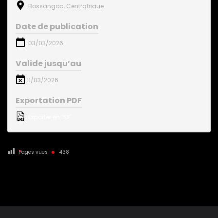
Bossangoa, Centrqfriaue
Date de publication
03/03/2026
Valide jusqu’au
11/03/2026
Exportation PDF
Exporter en PDF
Pages vues
438