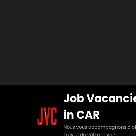
Aller
Job Vacanci
au
contenu
in CAR
Nous vous accompagnons à ob
travail de votre rêve !