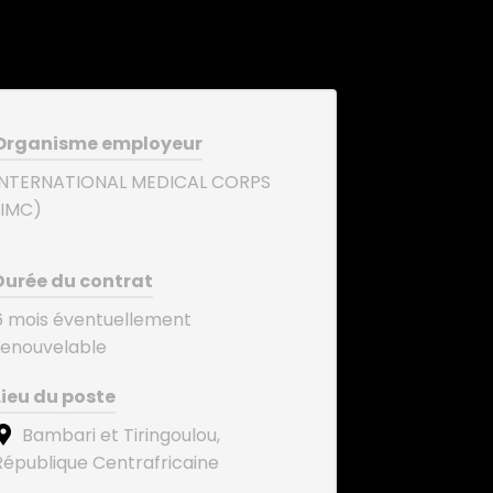
Organisme employeur
INTERNATIONAL MEDICAL CORPS
(IMC)
Durée du contrat
6 mois éventuellement
renouvelable
Lieu du poste
Bambari et Tiringoulou,
République Centrafricaine