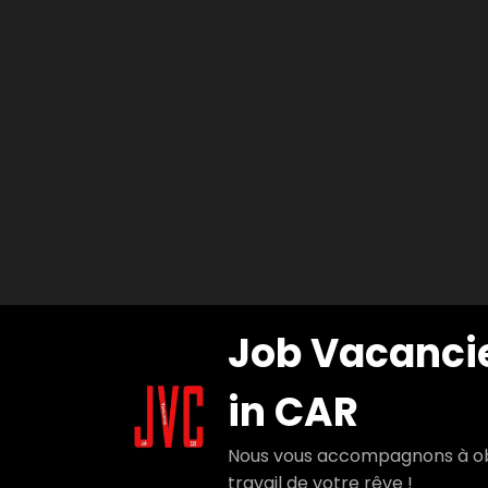
Aller
Job Vacanci
au
contenu
in CAR
Nous vous accompagnons à ob
travail de votre rêve !