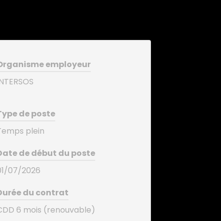
Organisme employeur
INTERSOS
Type de poste
Temps plein
Date de début du poste
01/07/2026
Durée du contrat
CDD 6 mois (renouvable)