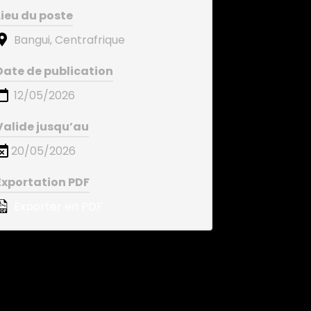
Lieu du poste
Bangui, Centrafrique
Date de publication
12/05/2026
Valide jusqu’au
20/05/2026
Exportation PDF
Exporter en PDF