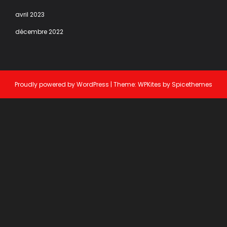
avril 2023
décembre 2022
Proudly powered by
WordPress
| Theme:
WPKites
by
Spicethemes