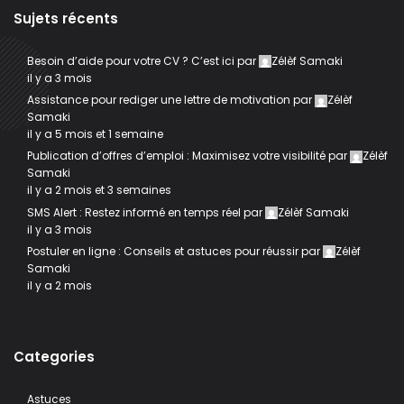
Sujets récents
Besoin d’aide pour votre CV ? C’est ici
par
Zélèf Samaki
il y a 3 mois
Assistance pour rediger une lettre de motivation
par
Zélèf
Samaki
il y a 5 mois et 1 semaine
Publication d’offres d’emploi : Maximisez votre visibilité
par
Zélèf
Samaki
il y a 2 mois et 3 semaines
SMS Alert : Restez informé en temps réel
par
Zélèf Samaki
il y a 3 mois
Postuler en ligne : Conseils et astuces pour réussir
par
Zélèf
Samaki
il y a 2 mois
Categories
Astuces