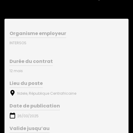
Organisme employeur
INTERSOS
Durée du contrat
12 mois
Lieu du poste
Ndele, République Centrafricaine
Date de publication
26/03/2025
Valide jusqu’au