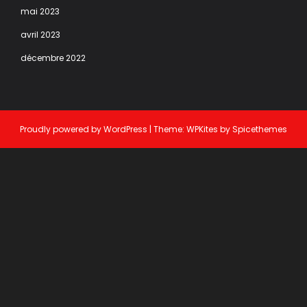
mai 2023
avril 2023
décembre 2022
Proudly powered by
WordPress
| Theme:
WPKites
by
Spicethemes