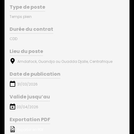
Type de poste
Temps plein
Durée du contrat
CDD
Lieu du poste
Amdafock, Ouandja ou Ouadda Djalle, Centrafrique
Date de publication
31/03/2026
Valide jusqu’au
03/04/2026
Exportation PDF
Exporter en PDF