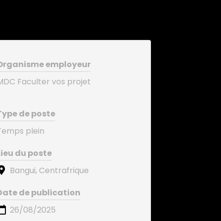
Organisme employeur
MDC Faculter vos projet
Type de poste
Temps plein
Lieu du poste
Bangui, Centrafrique
Date de publication
26/08/2025