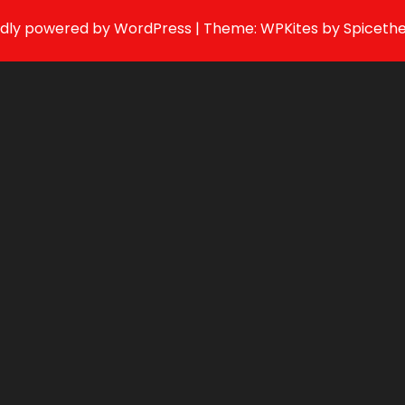
dly powered by
WordPress
| Theme:
WPKites
by
Spiceth