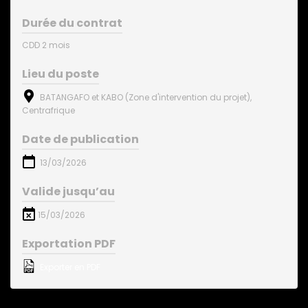
Durée du contrat
CDD 2 mois
Lieu du poste
BATANGAFO et KABO (Zone d'intervention du projet),
Centrafrique
Date de publication
13/03/2026
Valide jusqu’au
15/03/2026
Exportation PDF
Exporter en PDF