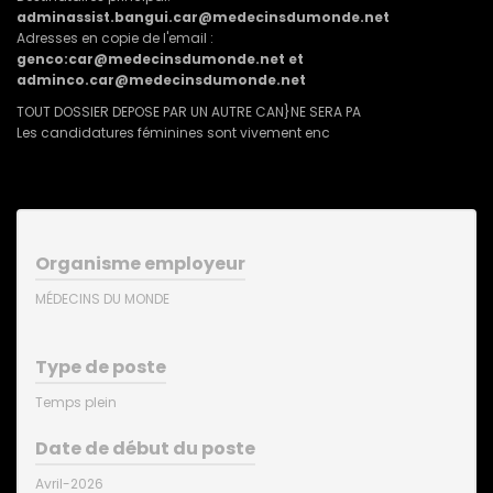
adminassist.bangui.car@medecinsdumonde.net
Adresses en copie de l'email :
genco:car@medecinsdumonde.net et
adminco.car@medecinsdumonde.net
TOUT DOSSIER DEPOSE PAR UN AUTRE CAN}NE SERA PA
Les candidatures féminines sont vivement enc
Organisme employeur
MÉDECINS DU MONDE
Type de poste
Temps plein
Date de début du poste
Avril-2026