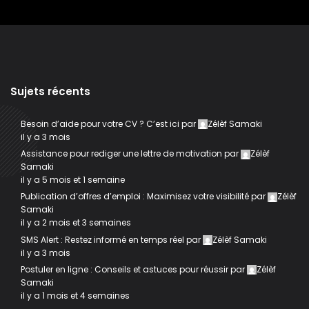
Sujets récents
Besoin d’aide pour votre CV ? C’est ici
par
Zélèf Samaki
il y a 3 mois
Assistance pour rediger une lettre de motivation
par
Zélèf
Samaki
il y a 5 mois et 1 semaine
Publication d’offres d’emploi : Maximisez votre visibilité
par
Zélèf
Samaki
il y a 2 mois et 3 semaines
SMS Alert : Restez informé en temps réel
par
Zélèf Samaki
il y a 3 mois
Postuler en ligne : Conseils et astuces pour réussir
par
Zélèf
Samaki
il y a 1 mois et 4 semaines