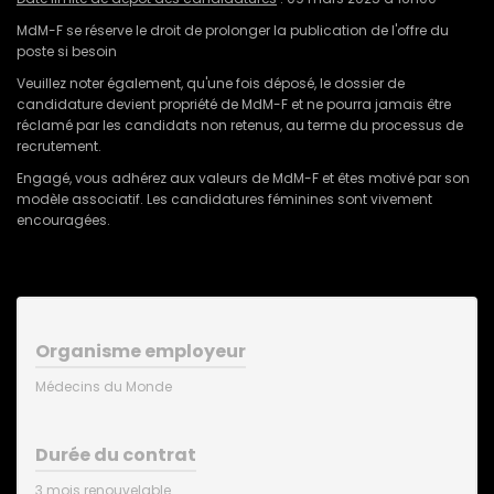
MdM-F se réserve le droit de prolonger la publication de l'offre du
poste si besoin
Veuillez noter également, qu'une fois déposé, le dossier de
candidature devient propriété de MdM-F et ne pourra jamais être
réclamé par les candidats non retenus, au terme du processus de
recrutement.
Engagé, vous adhérez aux valeurs de MdM-F et êtes motivé par son
modèle associatif. Les candidatures féminines sont vivement
encouragées.
Organisme employeur
Médecins du Monde
Durée du contrat
3 mois renouvelable