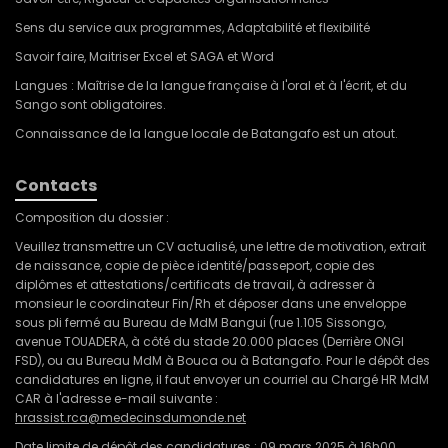
Sens du service aux programmes, Adaptabilité et flexibilité
Savoir faire, Maitriser Excel et SAGA et Word
Langues : Maîtrise de la langue française à l'oral et à l'écrit, et du
Sango sont obligatoires.
Connaissance de la langue locale de Batangafo est un atout.
Contacts
Composition du dossier :
Veuillez transmettre un CV actualisé, une lettre de motivation, extrait
de naissance, copie de pièce identité/passeport, copie des
diplômes et attestations/certificats de travail, à adresser à
monsieur le coordinateur Fin/Rh et déposer dans une enveloppe
sous pli fermé au Bureau de MdM Bangui (rue 1.105 Sissongo,
avenue TOUADERA, à côté du stade 20.000 places (Derrière ONGI
FSD), ou au Bureau MdM à Bouca ou à Batangafo. Pour le dépôt des
candidatures en ligne, il faut envoyer un courriel au Chargé HR MdM
CAR à l'adresse e-mail suivante :
hrassist.rca@medecinsdumonde.net
Date limite de dépôt des candidatures
: 09 mars 2025 à 16h00