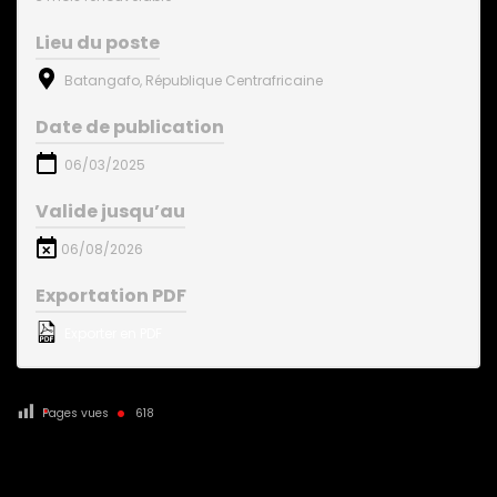
Lieu du poste
Batangafo, République Centrafricaine
Date de publication
06/03/2025
Valide jusqu’au
06/08/2026
Exportation PDF
Exporter en PDF
Pages vues
618