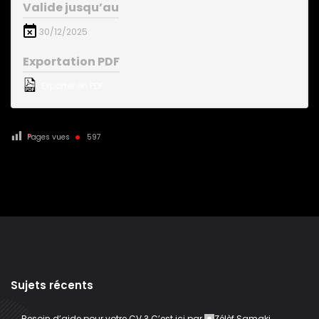
Valide jusqu’au
30/12/2025
Exportation PDF
Exporter en PDF
Pages vues
597
Sujets récents
Besoin d’aide pour votre CV ? C’est ici
par
Zélèf Samaki