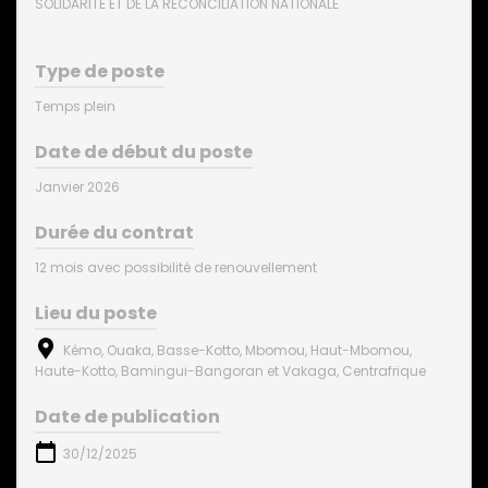
SOLIDARITE ET DE LA RECONCILIATION NATIONALE
Type de poste
Temps plein
Date de début du poste
Janvier 2026
Durée du contrat
12 mois avec possibilité de renouvellement
Lieu du poste
Kémo, Ouaka, Basse-Kotto, Mbomou, Haut-Mbomou,
Haute-Kotto, Bamingui-Bangoran et Vakaga, Centrafrique
Date de publication
30/12/2025