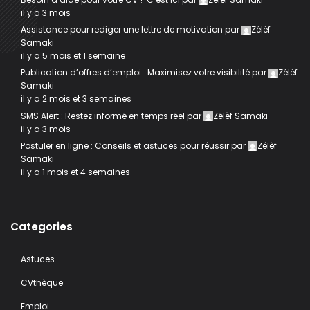
il y a 3 mois
Assistance pour rediger une lettre de motivation
par
Zélèf
Samaki
il y a 5 mois et 1 semaine
Publication d’offres d’emploi : Maximisez votre visibilité
par
Zélèf
Samaki
il y a 2 mois et 3 semaines
SMS Alert : Restez informé en temps réel
par
Zélèf Samaki
il y a 3 mois
Postuler en ligne : Conseils et astuces pour réussir
par
Zélèf
Samaki
il y a 1 mois et 4 semaines
Categories
Astuces
CVthèque
Emploi