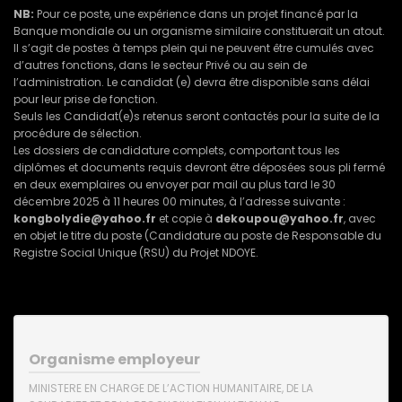
NB:
Pour ce poste, une expérience dans un projet financé par la
Banque mondiale ou un organisme similaire constituerait un atout.
Il s’agit de postes à temps plein qui ne peuvent être cumulés avec
d’autres fonctions, dans le secteur Privé ou au sein de
l’administration. Le candidat (e) devra être disponible sans délai
pour leur prise de fonction.
Seuls les Candidat(e)s retenus seront contactés pour la suite de la
procédure de sélection.
Les dossiers de candidature complets, comportant tous les
diplômes et documents requis devront être déposées sous pli fermé
en deux exemplaires ou envoyer par mail au plus tard le 30
décembre 2025 à 11 heures 00 minutes, à l’adresse suivante :
kongbolydie@yahoo.fr
et copie à
dekoupou@yahoo.fr
, avec
en objet le titre du poste (Candidature au poste de Responsable du
Registre Social Unique (RSU) du Projet NDOYE.
Organisme employeur
MINISTERE EN CHARGE DE L’ACTION HUMANITAIRE, DE LA