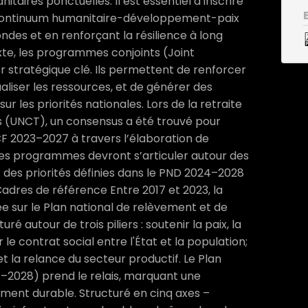
taires ponctuelles. Il est essentiel d’inscrire
e continuum humanitaire-développement-paix
ndes et en renforçant la résilience à long
te, les programmes conjoints (Joint
 stratégique clé. Ils permettent de renforcer
aliser les ressources, et de générer des
ur les priorités nationales. Lors de la retraite
s (UNCT), un consensus a été trouvé pour
F 2023–2027 à travers l’élaboration de
s programmes devront s’articuler autour des
t des priorités définies dans le PND 2024–2028
 Cadres de référence Entre 2017 et 2023, la
e sur le Plan national de relèvement et de
ré autour de trois piliers : soutenir la paix, la
r le contrat social entre l'État et la population;
 la relance du secteur productif. Le Plan
2028) prend le relais, marquant une
ement durable. Structuré en cinq axes –