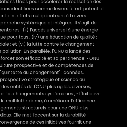
Nations Unies pour accélérer la réalisation des
tions identifiées comme leviers à fort potentiel
ont des effets multiplicateurs à travers
proche systémique et intégrée. Il s’agit de :
ntaires ; (ii) l’accès universel à une énergie
ue pour tous ; (iv) une éducation de qualité ;
iale ; et (vi) la lutte contre le changement
a pollution. En parallèle, l'ONU a lancé des
nforcer son efficacité et sa pertinence: • ONU
culture prospective et de compétences de
 "quintette du changement" : données,
 prospective stratégique et science du
es entités de l'ONU plus agiles, diverses,
r les changements systémiques ; • L'Initiative
du multilatéralisme, à améliorer l'efficience
ngements structurels pour une ONU plus
iaux. Elle met l'accent sur la durabilité
 convergence de ces initiatives fournit une