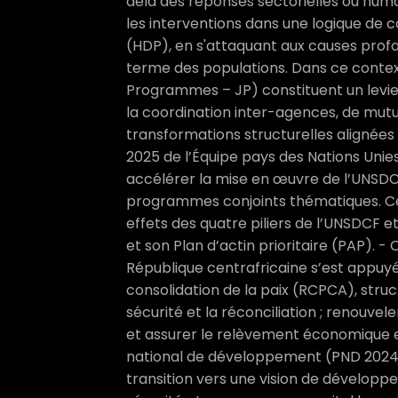
delà des réponses sectorielles ou humani
les interventions dans une logique d
(HDP), en s'attaquant aux causes profo
terme des populations. Dans ce contex
Programmes – JP) constituent un levier
la coordination inter-agences, de mutu
transformations structurelles alignées s
2025 de l’Équipe pays des Nations Unie
accélérer la mise en œuvre de l’UNSDC
programmes conjoints thématiques. Ce
effets des quatre piliers de l’UNSDCF e
et son Plan d’actin prioritaire (PAP). -
République centrafricaine s’est appuyé
consolidation de la paix (RCPCA), structu
sécurité et la réconciliation ; renouvele
et assurer le relèvement économique et
national de développement (PND 2024–
transition vers une vision de développ