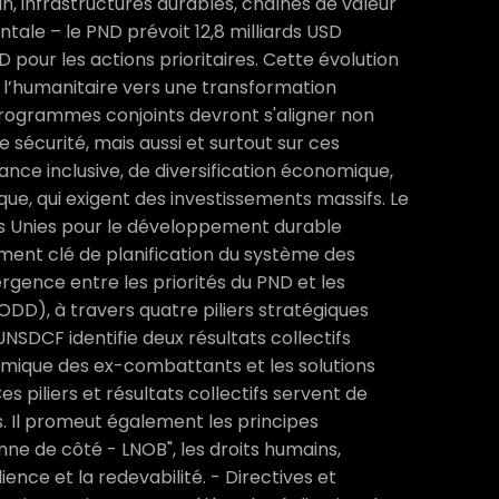
n, infrastructures durables, chaînes de valeur
tale – le PND prévoit 12,8 milliards USD
D pour les actions prioritaires. Cette évolution
e l’humanitaire vers une transformation
 programmes conjoints devront s'aligner non
e sécurité, mais aussi et surtout sur ces
sance inclusive, de diversification économique,
tique, qui exigent des investissements massifs. Le
s Unies pour le développement durable
ment clé de planification du système des
ergence entre les priorités du PND et les
DD), à travers quatre piliers stratégiques
’UNSDCF identifie deux résultats collectifs
omique des ex-combattants et les solutions
 piliers et résultats collectifs servent de
. Il promeut également les principes
nne de côté - LNOB", les droits humains,
ilience et la redevabilité. - Directives et