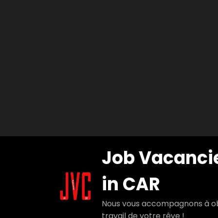
Aller
Job Vacanci
au
contenu
in CAR
Nous vous accompagnons à ob
travail de votre rêve !