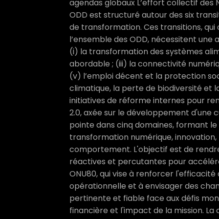
agendas globaux L’effort collectif des 
ODD est structuré autour des six transi
de transformation. Ces transitions, qui 
l’ensemble des ODD, nécessitent une ap
(i) la transformation des systèmes alime
abordable ; (iii) la connectivité numériq
(v) l’emploi décent et la protection soc
climatique, la perte de biodiversité et l
initiatives de réforme internes pour re
2.0, axée sur le développement d'une 
pointe dans cinq domaines, formant le
transformation numérique, innovation,
comportement. L'objectif est de rendre l
réactives et percutantes pour accélére
ONU80, qui vise à renforcer l'efficacité 
opérationnelle et à envisager des cha
pertinente et fiable face aux défis mond
financière et l'impact de la mission. La