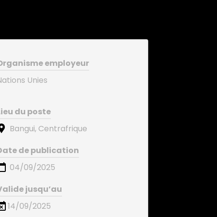
Organisme employeur
Nations Unies
Lieu du poste
Bangui, Centrafrique
Date de publication
04/09/2025
Valide jusqu’au
14/09/2025