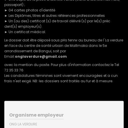
passeport) ;
► 04 cartes photos d'identité
► Les Diplômes, titres et autres références professionnelles
► Un (ou des) certificat (s) de travail délivré (s) par le(s) préc
dent(s) employeur(s).
► Un certificat médical.
Le dossier doit être déposé sous pHs fenrw au bureau de l' La verdure
en face du centre de santé urbain de Maltmaka dans le 5e
arrondissement de Bangui, soit par
Email:
onglaverdure@gmail.com
avec la mention du poste. Pour plus d'information contactez le Tel
72 35 33 76
Les candidatures féminines sont vivement encouragées et a cun
frais n'est exigé. NB: les dossiers sont traités au fur et à mesure.
Organisme employeur
ONG LA VERDURE