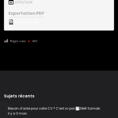
21/05/2026
Exportation PDF
Exporter en PDF
Pages vues
480
Sujets récents
Besoin d’aide pour votre CV ? C’est ici
par
Zélèf Samaki
il y a 3 mois