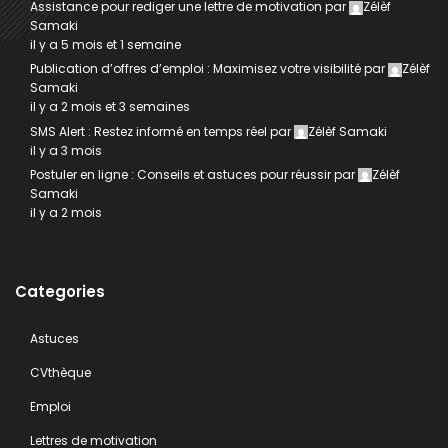
Assistance pour rediger une lettre de motivation
par
Zélèf
Samaki
il y a 5 mois et 1 semaine
Publication d’offres d’emploi : Maximisez votre visibilité
par
Zélèf
Samaki
il y a 2 mois et 3 semaines
SMS Alert : Restez informé en temps réel
par
Zélèf Samaki
il y a 3 mois
Postuler en ligne : Conseils et astuces pour réussir
par
Zélèf
Samaki
il y a 2 mois
Categories
Astuces
CVthèque
Emploi
Lettres de motivation