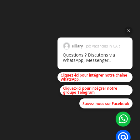
Hillary
Job Vacancies in CAR
Questions ? Discutons via
WhatsApp, Messenger...
Cliquez-ici pour intégrer notre chaîne
WhatsApp.
Cliquez-ici pour intégrer notre
groupe Télégram
Suivez-nous sur Facebook