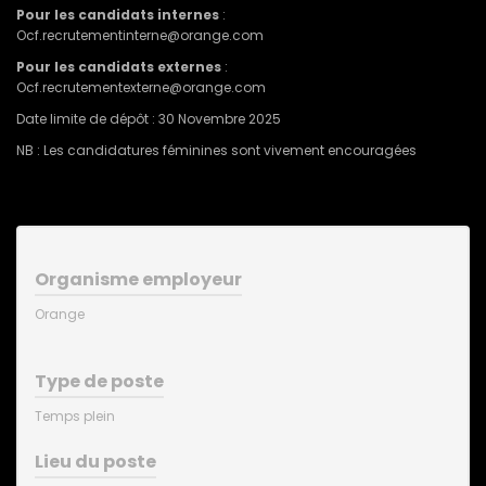
Pour les candidats internes
:
Ocf.recrutementinterne@orange.com
Pour les candidats externes
:
Ocf.recrutementexterne@orange.com
Date limite de dépôt : 30 Novembre 2025
NB : Les candidatures féminines sont vivement encouragées
Organisme employeur
Orange
Type de poste
Temps plein
Lieu du poste