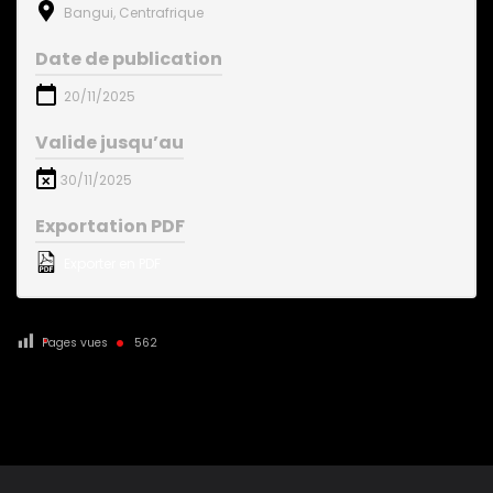
Bangui, Centrafrique
Date de publication
20/11/2025
Valide jusqu’au
30/11/2025
Exportation PDF
Exporter en PDF
Pages vues
562