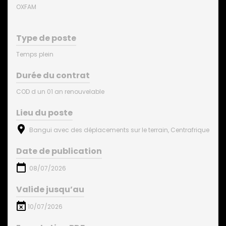
OXFAM
Type de poste
Temps plein
Durée du contrat
COD d un 01 an renouvelable
Lieu du poste
Bangui avec des déplacements sur le terrain, Centrafrique
Date de publication
08/07/2026
Valide jusqu’au
10/07/2026