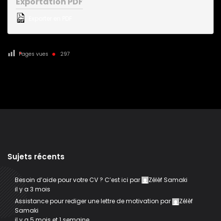
Exportation PDF
Exporter en PDF
Pages vues
297
Sujets récents
Besoin d’aide pour votre CV ? C’est ici
par
Zélèf Samaki
il y a 3 mois
Assistance pour rediger une lettre de motivation
par
Zélèf
Samaki
il y a 5 mois et 1 semaine