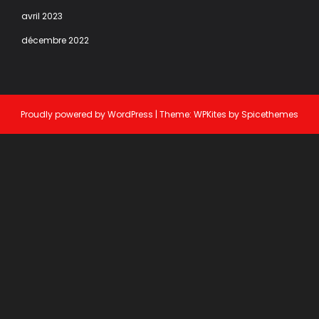
avril 2023
décembre 2022
Proudly powered by
WordPress
| Theme:
WPKites
by
Spicethemes