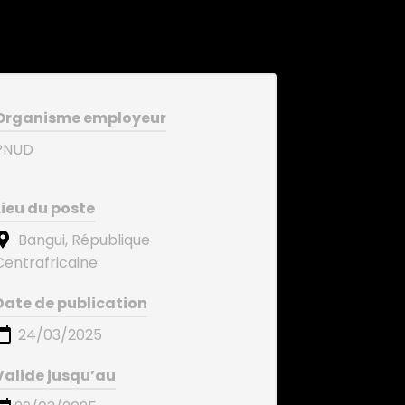
Organisme employeur
PNUD
Lieu du poste
Bangui, République
Centrafricaine
Date de publication
24/03/2025
Valide jusqu’au