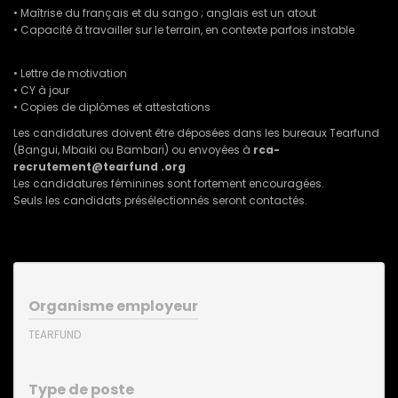
• Maîtrise du français et du sango ; anglais est un atout
• Capacité à travailler sur le terrain, en contexte parfois instable
• Lettre de motivation
• CY à jour
• Copies de diplômes et attestations
Les candidatures doivent être déposées dans les bureaux Tearfund
(Bangui, Mbaiki ou Bambari) ou envoyées à
rca-
recrutement@tearfund .org
Les candidatures féminines sont fortement encouragées.
Seuls les candidats présélectionnés seront contactés.
Organisme employeur
TEARFUND
Type de poste