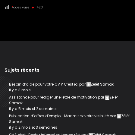
Pages vues
423
Sujets récents
Besoin d’aide pour votre CV ? C’est ici
par
Zélèf Samaki
il y a 3 mois
Assistance pour rediger une lettre de motivation
par
Zélèf
Samaki
il y a 5 mois et 2 semaines
Publication d’offres d’emploi : Maximisez votre visibilité
par
Zélèf
Samaki
il y a 2 mois et 3 semaines
SMS Alert : Restez informé en temps réel
par
Zélèf Samaki