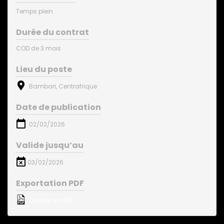
Temps plein
Durée du contrat
COD de 3 mois
Lieu du poste
Bambari, Centrafrique
Date de publication
02/02/2026
Valide jusqu’au
03/02/2026
Exportation PDF
Exporter en PDF