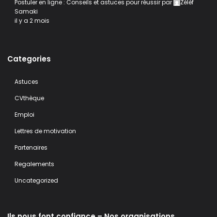
Postuler en ligne : Conseils et astuces pour réussir
par
Zélèf
Samaki
il y a 2 mois
Categories
Astuces
CVthèque
Emploi
Lettres de motivation
Partenaires
Regalements
Uncategorized
Ils nous font confiance – Nos organisations