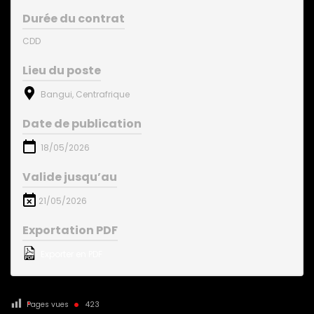
Durée du contrat
CDD
Lieu du poste
Bangui, Centrafrique
Date de publication
18/05/2026
Valide jusqu’au
21/05/2026
Exportation PDF
Exporter en PDF
Pages vues
423