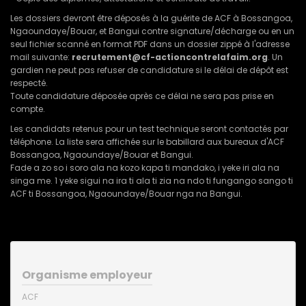
Les dossiers devront être déposés à la guérite de ACF à Bossangoa,
Ngaoundaye/Bouar, et Bangui contre signature/décharge ou en un
seul fichier scanné en format PDF dans un dossier zippé à l'adresse
mail suivante:
recrutement@cf-actioncontrelafaim.org
. Un
gardien ne peut pas refuser de candidature si le délai de dépôt est
respecté.
Toute candidature déposée après ce délai ne sera pas prise en
compte.
Les candidats retenus pour un test technique seront contactés par
téléphone. La liste sera affichée sur le babillard aux bureaux d'ACF
Bossangoa, Ngaoundaye/Bouar et Bangui.
Fade a zo so i soro ala na kozo kapa ti mandako, i yeke iri ala na
singa me. 1 yeke sigui na ira ti ala ti zia na ndo ti fungango sango ti
ACF ti Bossangoa, Ngaoundaye/Bouar nga na Bangui.
Organisme employeur
ACF