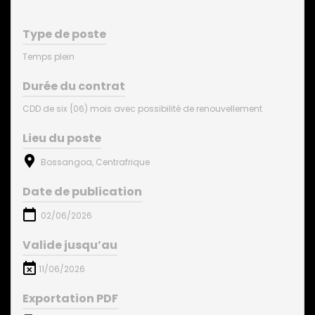
Type de poste
Temps plein
Durée du contrat
CDD de six {06) mois avec possibilité de renouvellement
Lieu du poste
Bossangoa, Centrafrique
Date de publication
02/06/2026
Valide jusqu’au
11/06/2026
Exportation PDF