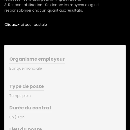
3. Responsabilisation : Se donner les moyens d'agir et
responsabiliser chacun quant aux résultats.
Cliquez-ici pour postuler
Organisme employeur
Banque mondiale
Type de poste
Temps plein
Durée du contrat
Un (1) an
Lieu du poste