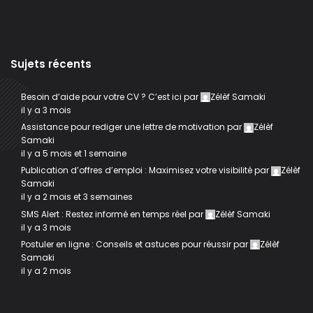
Sujets récents
Besoin d’aide pour votre CV ? C’est ici
par
Zélèf Samaki
il y a 3 mois
Assistance pour rediger une lettre de motivation
par
Zélèf
Samaki
il y a 5 mois et 1 semaine
Publication d’offres d’emploi : Maximisez votre visibilité
par
Zélèf
Samaki
il y a 2 mois et 3 semaines
SMS Alert : Restez informé en temps réel
par
Zélèf Samaki
il y a 3 mois
Postuler en ligne : Conseils et astuces pour réussir
par
Zélèf
Samaki
il y a 2 mois