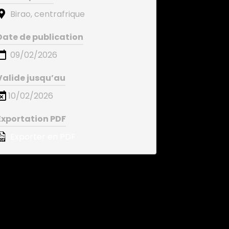
Birao, centrafrique
Date de publication
09/02/2026
Valide jusqu’au
10/02/2026
Exportation PDF
Exporter en PDF