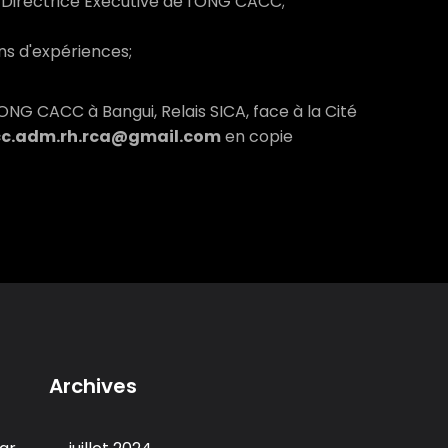
 Directrice Exécutive de l'ONG CACC;
ns d'expériences;
'ONG CACC à Bangui, Relais SICA, face à la Cité
c.adm.rh.rca@gmail.com
en copie
Archives