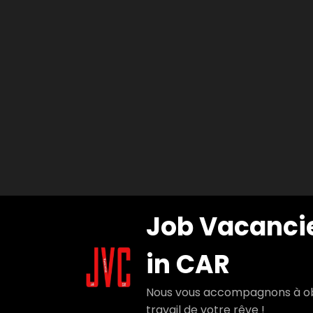
Aller
Job Vacanci
au
contenu
in CAR
Nous vous accompagnons à ob
travail de votre rêve !