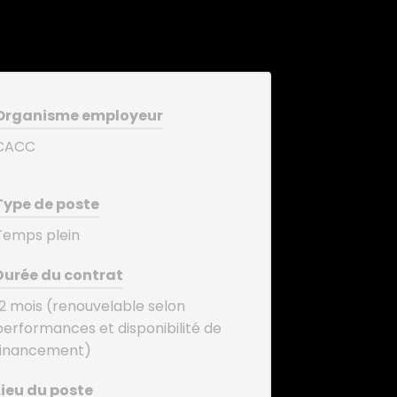
Organisme employeur
CACC
Type de poste
Temps plein
Durée du contrat
12 mois (renouvelable selon
performances et disponibilité de
financement)
Lieu du poste