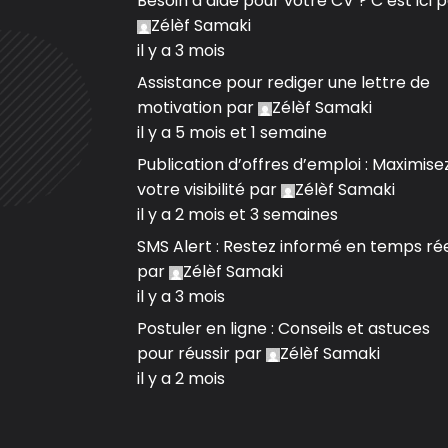
Besoin d’aide pour votre CV ? C’est ici
p
Zélèf Samaki
il y a 3 mois
Assistance pour rediger une lettre de
motivation
par
Zélèf Samaki
il y a 5 mois et 1 semaine
Publication d’offres d’emploi : Maximise
votre visibilité
par
Zélèf Samaki
il y a 2 mois et 3 semaines
SMS Alert : Restez informé en temps ré
par
Zélèf Samaki
il y a 3 mois
Postuler en ligne : Conseils et astuces
pour réussir
par
Zélèf Samaki
il y a 2 mois