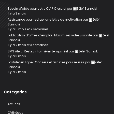
Besoin d’aide pour votre CV ? C’est ici
par
Zélèf Samaki
il y a 3 mois
Assistance pour rediger une lettre de motivation
par
Zélèf
Samaki
il y a 5 mois et 2 semaines
Publication d’offres d’emploi : Maximisez votre visibilité
par
Zélèf
Samaki
il y a 2 mois et 3 semaines
SMS Alert : Restez informé en temps réel
par
Zélèf Samaki
il y a 3 mois
Postuler en ligne : Conseils et astuces pour réussir
par
Zélèf
Samaki
il y a 2 mois
Categories
Astuces
CVthèque