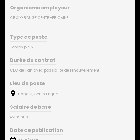
Organisme employeur
CROIX-ROUGE CENTRAFRICAINE
Type de poste
Temps plein
Durée du contrat
CDD de 1 an avec possibilite de renouvellement
Lieu du poste
Bangui, Centrafrique
Salaire de base
€405000
Date de publication