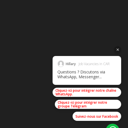
Hillary
Job Vacancies in CAR
Questions ? Discutons via
WhatsApp, Messenger...
Cliquez-ici pour intégrer notre chaîne
WhatsApp.
Cliquez-ici pour intégrer notre
groupe Télégram
Suivez-nous sur Facebook