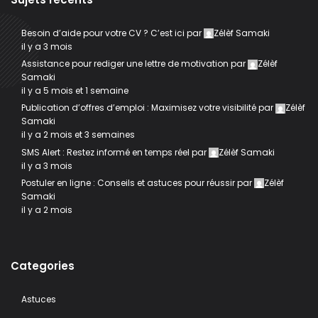
Besoin d’aide pour votre CV ? C’est ici
par
Zélèf Samaki
il y a 3 mois
Assistance pour rediger une lettre de motivation
par
Zélèf
Samaki
il y a 5 mois et 1 semaine
Publication d’offres d’emploi : Maximisez votre visibilité
par
Zélèf
Samaki
il y a 2 mois et 3 semaines
SMS Alert : Restez informé en temps réel
par
Zélèf Samaki
il y a 3 mois
Postuler en ligne : Conseils et astuces pour réussir
par
Zélèf
Samaki
il y a 2 mois
Categories
Astuces