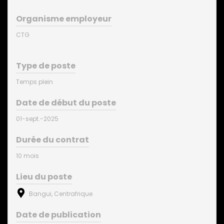
Organisme employeur
CTG
Type de poste
Temps plein
Date de début du poste
01-sept.-2025
Durée du contrat
10 mois
Lieu du poste
Bangui, Centrafrique
Date de publication