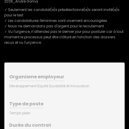
2026_André Goma
✓ Seulement les candidat(e)s présélectionné(e)s seront invité(e)s
pour le test
✓ Les candidatures féminines sont vivement encouragées.
✓ Nous ne demandons pas d'argent pour le recrutement
✓ Vu l'urgence, n'attendez pas le dernier jour pour postuler car à tout
moment le processus peut être clôturé en fonction des dossiers
recus et vu l'urçience.
Organisme employeur
Développement Équité Durabilité et Innovation
Type de poste
Temps plein
Durée du contrat