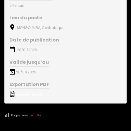
04 mois
Lieu du poste
MONGOUMBA, Centrafrique
Date de publication
20/01/2026
Valide jusqu’au
20/01/2026
Exportation PDF
Exporter en PDF
Pages vues
342