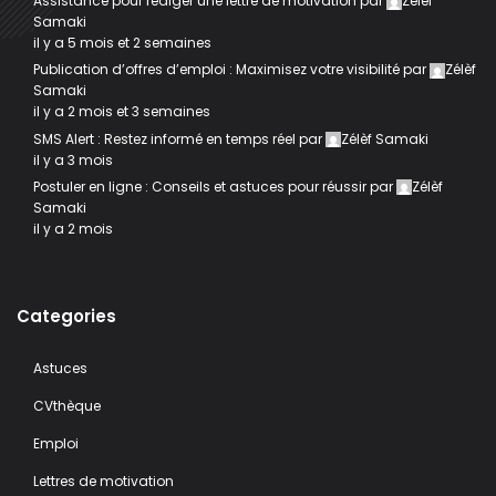
Assistance pour rediger une lettre de motivation
par
Zélèf
Samaki
il y a 5 mois et 2 semaines
Publication d’offres d’emploi : Maximisez votre visibilité
par
Zélèf
Samaki
il y a 2 mois et 3 semaines
SMS Alert : Restez informé en temps réel
par
Zélèf Samaki
il y a 3 mois
Postuler en ligne : Conseils et astuces pour réussir
par
Zélèf
Samaki
il y a 2 mois
Categories
Astuces
CVthèque
Emploi
Lettres de motivation