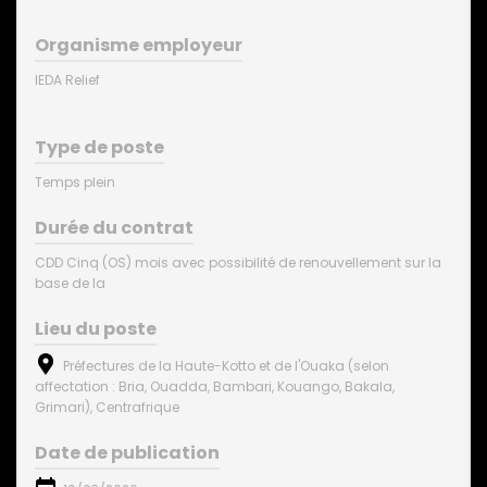
Organisme employeur
IEDA Relief
Type de poste
Temps plein
Durée du contrat
CDD Cinq (OS) mois avec possibilité de renouvellement sur la
base de la
Lieu du poste
Préfectures de la Haute-Kotto et de l'Ouaka (selon
affectation : Bria, Ouadda, Bambari, Kouango, Bakala,
Grimari), Centrafrique
Date de publication