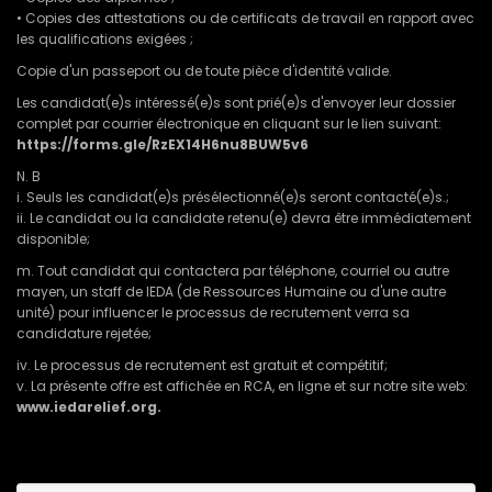
• Copies des attestations ou de certificats de travail en rapport avec
les qualifications exigées ;
Copie d'un passeport ou de toute pièce d'identité valide.
Les candidat(e)s intéressé(e)s sont prié(e)s d'envoyer leur dossier
complet par courrier électronique en cliquant sur le lien suivant:
https://forms.gle/RzEX14H6nu8BUW5v6
N. B
i. Seuls les candidat(e)s présélectionné(e)s seront contacté(e)s.;
ii. Le candidat ou la candidate retenu(e) devra être immédiatement
disponible;
m. Tout candidat qui contactera par téléphone, courriel ou autre
mayen, un staff de IEDA (de Ressources Humaine ou d'une autre
unité) pour influencer le processus de recrutement verra sa
candidature rejetée;
iv. Le processus de recrutement est gratuit et compétitif;
v. La présente offre est affichée en RCA, en ligne et sur notre site web:
www.iedarelief.org.