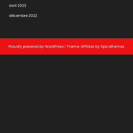
avril 2023
décembre 2022
Proudly powered by
WordPress
| Theme:
WPKites
by
Spicethemes