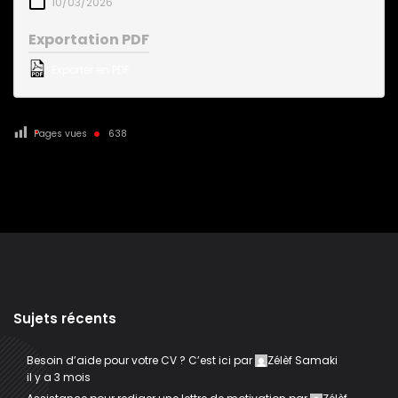
10/03/2026
Exportation PDF
Exporter en PDF
Pages vues
638
Sujets récents
Besoin d’aide pour votre CV ? C’est ici
par
Zélèf Samaki
il y a 3 mois