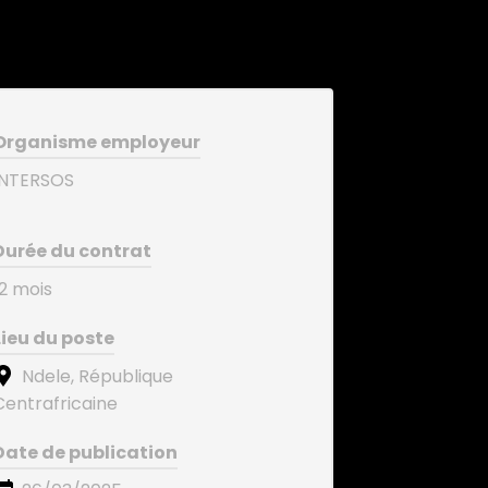
Organisme employeur
INTERSOS
Durée du contrat
12 mois
Lieu du poste
Ndele, République
Centrafricaine
Date de publication