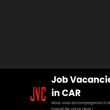
Aller
Job Vacanci
au
contenu
in CAR
Nous vous accompagnons à ob
travail de votre rêve !