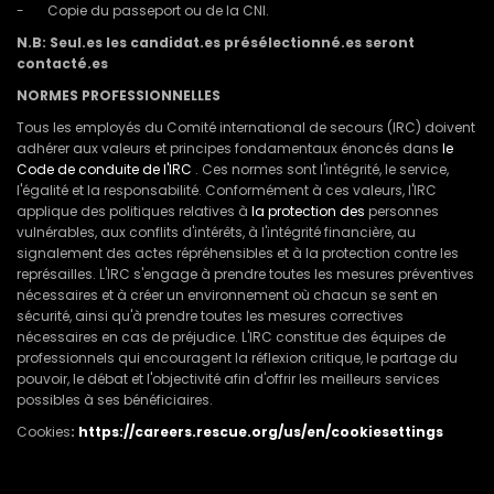
- Copie du passeport ou de la CNI.
N.B: Seul.es les candidat.es présélectionné.es seront
contacté.es
NORMES PROFESSIONNELLES
Tous les employés du Comité international de secours (IRC) doivent
adhérer aux valeurs et principes fondamentaux énoncés dans
le
Code de conduite de l'IRC
. Ces normes sont l'intégrité, le service,
l'égalité et la responsabilité. Conformément à ces valeurs, l'IRC
applique des politiques relatives à
la protection des
personnes
vulnérables, aux conflits d'intérêts, à l'intégrité financière, au
signalement des actes répréhensibles et à la protection contre les
représailles. L'IRC s'engage à prendre toutes les mesures préventives
nécessaires et à créer un environnement où chacun se sent en
sécurité, ainsi qu'à prendre toutes les mesures correctives
nécessaires en cas de préjudice. L'IRC constitue des équipes de
professionnels qui encouragent la réflexion critique, le partage du
pouvoir, le débat et l'objectivité afin d'offrir les meilleurs services
possibles à ses bénéficiaires.
Cookies
:
https://careers.rescue.org/us/en/cookiesettings