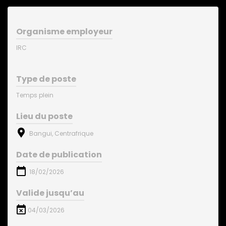
Organisme employeur
IRC
Type de poste
Temps plein
Lieu du poste
Bangui, Centrafrique
Date de publication
18/02/2026
Valide jusqu’au
04/03/2026