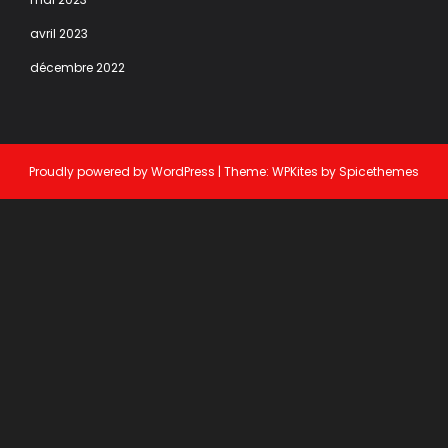
avril 2023
décembre 2022
Proudly powered by
WordPress
| Theme:
WPKites
by
Spicethemes