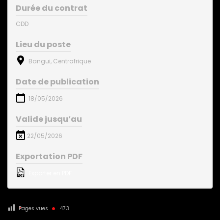
Durée du contrat
CDD
Lieu du poste
Bangui, Centrafrique
Date de publication
18/05/2026
Valide jusqu’au
22/05/2026
Exportation PDF
Exporter en PDF
Pages vues
473