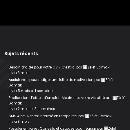
Sujets récents
Besoin d’aide pour votre CV ? C’est ici
par
Zélèf Samaki
il y a 3 mois
Assistance pour rediger une lettre de motivation
par
Zélèf
Samaki
il y a 5 mois et 1 semaine
Publication d’offres d’emploi : Maximisez votre visibilité
par
Zélèf
Samaki
il y a 2 mois et 3 semaines
SMS Alert : Restez informé en temps réel
par
Zélèf Samaki
il y a 3 mois
Postuler en ligne : Conseils et astuces pour réussir
par
Zélèf