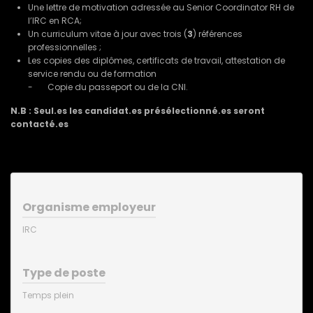
Une lettre de motivation adressée au Senior Coordinator RH de
l’IRC en RCA;
Un curriculum vitae à jour avec trois (
3
) références
professionnelles ;
Les copies des diplômes, certificats de travail, attestation de
service rendu ou de formation
-
Copie du passeport ou de la CNI.
N.B : Seul.es les candidat.es présélectionné.es seront
contacté.es
Organisme employeur
IRC
Type de poste
Temps plein