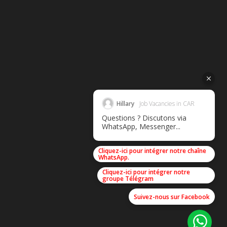
Hillary
Job Vacancies in CAR
Questions ? Discutons via
WhatsApp, Messenger...
Cliquez-ici pour intégrer notre chaîne
WhatsApp.
Cliquez-ici pour intégrer notre
groupe Télégram
Suivez-nous sur Facebook