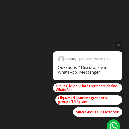
Hillary
Job Vacancies in CAR
Questions ? Discutons via
WhatsApp, Messenger...
Cliquez-ici pour intégrer notre chaîne
WhatsApp.
Cliquez-ici pour intégrer notre
groupe Télégram
Suivez-nous sur Facebook