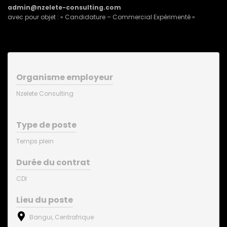
admin@nzelete-consulting.com
avec pour objet : « Candidature – Commercial Expérimenté »
Organisme employeur
Nzelete Consulting
Type de poste
Temps plein
Durée du contrat
CDI
Lieu du poste
Bangui, Centrafrique