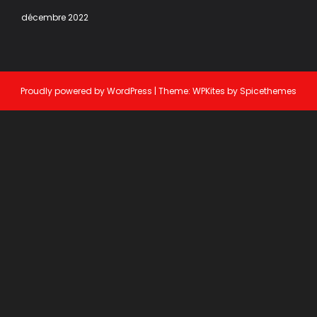
décembre 2022
Proudly powered by
WordPress
| Theme:
WPKites
by
Spicethemes