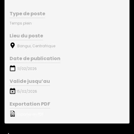
Type de poste
Temps plein
Lieu du poste
Bangui, Centrafrique
Date de publication
11/02/2026
Valide jusqu’au
15/02/2026
Exportation PDF
Exporter en PDF