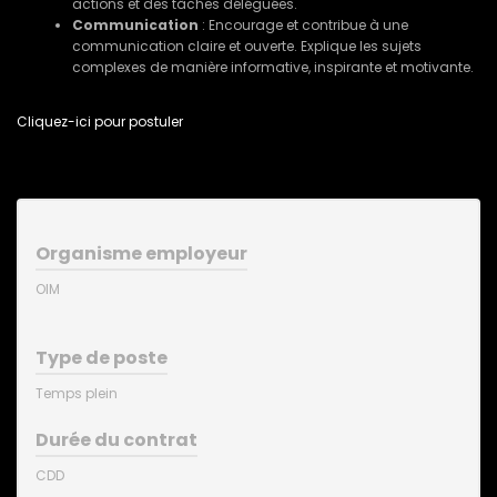
actions et des tâches déléguées.
Communication
: Encourage et contribue à une
communication claire et ouverte. Explique les sujets
complexes de manière informative, inspirante et motivante.
Cliquez-ici pour postuler
Organisme employeur
OIM
Type de poste
Temps plein
Durée du contrat
CDD