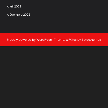
avril 2023
décembre 2022
Proudly powered by
WordPress
| Theme:
WPKites
by
Spicethemes