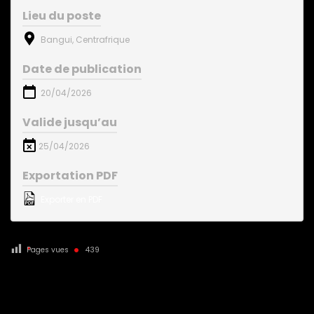
Lieu du poste
Bangui, Centrafrique
Date de publication
20/04/2026
Valide jusqu’au
25/04/2026
Exportation PDF
Exporter en PDF
Pages vues
439