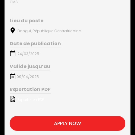
OMS
Lieu du poste
Bangui, République Centrafricaine
Date de publication
24/03/2025
Valide jusqu’au
09/04/2025
Exportation PDF
Exporter en PDF
APPLY NOW