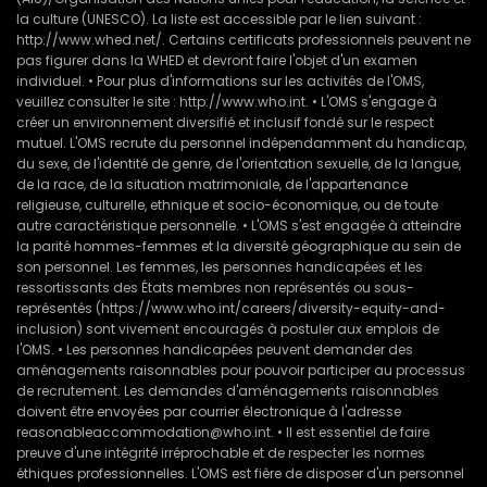
la culture (UNESCO). La liste est accessible par le lien suivant :
http://www.whed.net/. Certains certificats professionnels peuvent ne
pas figurer dans la WHED et devront faire l'objet d'un examen
individuel. • Pour plus d'informations sur les activités de l'OMS,
veuillez consulter le site : http://www.who.int. • L'OMS s'engage à
créer un environnement diversifié et inclusif fondé sur le respect
mutuel. L'OMS recrute du personnel indépendamment du handicap,
du sexe, de l'identité de genre, de l'orientation sexuelle, de la langue,
de la race, de la situation matrimoniale, de l'appartenance
religieuse, culturelle, ethnique et socio-économique, ou de toute
autre caractéristique personnelle. • L'OMS s'est engagée à atteindre
la parité hommes-femmes et la diversité géographique au sein de
son personnel. Les femmes, les personnes handicapées et les
ressortissants des États membres non représentés ou sous-
représentés (https://www.who.int/careers/diversity-equity-and-
inclusion) sont vivement encouragés à postuler aux emplois de
l'OMS. • Les personnes handicapées peuvent demander des
aménagements raisonnables pour pouvoir participer au processus
de recrutement. Les demandes d'aménagements raisonnables
doivent être envoyées par courrier électronique à l'adresse
reasonableaccommodation@who.int. • Il est essentiel de faire
preuve d'une intégrité irréprochable et de respecter les normes
éthiques professionnelles. L'OMS est fière de disposer d'un personnel