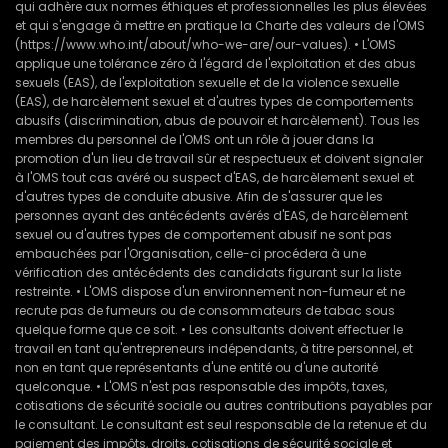
qui adhère aux normes éthiques et professionnelles les plus élevées
et qui s'engage à mettre en pratique la Charte des valeurs de l'OMS
(https://www.who.int/about/who-we-are/our-values). • L'OMS
applique une tolérance zéro à l'égard de l'exploitation et des abus
sexuels (EAS), de l'exploitation sexuelle et de la violence sexuelle
(EAS), de harcèlement sexuel et d'autres types de comportements
abusifs (discrimination, abus de pouvoir et harcèlement). Tous les
membres du personnel de l'OMS ont un rôle à jouer dans la
promotion d'un lieu de travail sûr et respectueux et doivent signaler
à l'OMS tout cas avéré ou suspect d'EAS, de harcèlement sexuel et
d'autres types de conduite abusive. Afin de s'assurer que les
personnes ayant des antécédents avérés d'EAS, de harcèlement
sexuel ou d'autres types de comportement abusif ne sont pas
embauchées par l'Organisation, celle-ci procédera à une
vérification des antécédents des candidats figurant sur la liste
restreinte. • L'OMS dispose d'un environnement non-fumeur et ne
recrute pas de fumeurs ou de consommateurs de tabac sous
quelque forme que ce soit. • Les consultants doivent effectuer le
travail en tant qu'entrepreneurs indépendants, à titre personnel, et
non en tant que représentants d'une entité ou d'une autorité
quelconque. • L'OMS n'est pas responsable des impôts, taxes,
cotisations de sécurité sociale ou autres contributions payables par
le consultant. Le consultant est seul responsable de la retenue et du
paiement des impôts, droits, cotisations de sécurité sociale et