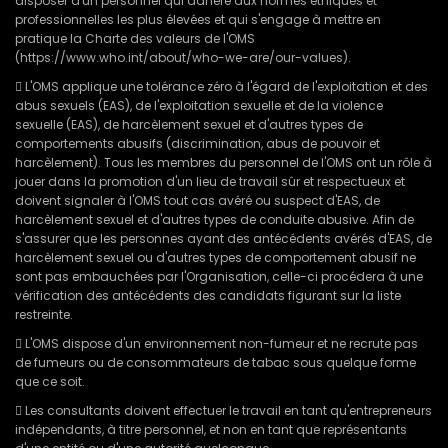
disposer d'un personnel qui adhère aux normes éthiques et
professionnelles les plus élevées et qui s'engage à mettre en
pratique la Charte des valeurs de l'OMS
(https://www.who.int/about/who-we-are/our-values).
 L'OMS applique une tolérance zéro à l'égard de l'exploitation et des
abus sexuels (EAS), de l'exploitation sexuelle et de la violence
sexuelle (EAS), de harcèlement sexuel et d'autres types de
comportements abusifs (discrimination, abus de pouvoir et
harcèlement). Tous les membres du personnel de l'OMS ont un rôle à
jouer dans la promotion d'un lieu de travail sûr et respectueux et
doivent signaler à l'OMS tout cas avéré ou suspect d'EAS, de
harcèlement sexuel et d'autres types de conduite abusive. Afin de
s'assurer que les personnes ayant des antécédents avérés d'EAS, de
harcèlement sexuel ou d'autres types de comportement abusif ne
sont pas embauchées par l'Organisation, celle-ci procédera à une
vérification des antécédents des candidats figurant sur la liste
restreinte.
 L'OMS dispose d'un environnement non-fumeur et ne recrute pas
de fumeurs ou de consommateurs de tabac sous quelque forme
que ce soit.
 Les consultants doivent effectuer le travail en tant qu'entrepreneurs
indépendants, à titre personnel, et non en tant que représentants