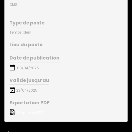
OMS
Type de poste
Temps plein
Lieu du poste
Date de publication
08/04/2025
Valide jusqu’au
23/04/2025
Exportation PDF
Exporter en PDF