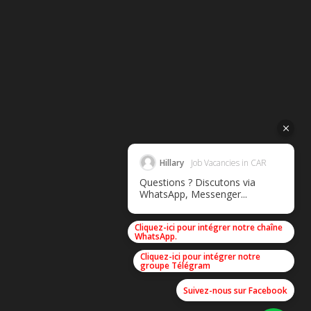
Hillary
Job Vacancies in CAR
Questions ? Discutons via
WhatsApp, Messenger...
Cliquez-ici pour intégrer notre chaîne
WhatsApp.
Cliquez-ici pour intégrer notre
groupe Télégram
Suivez-nous sur Facebook