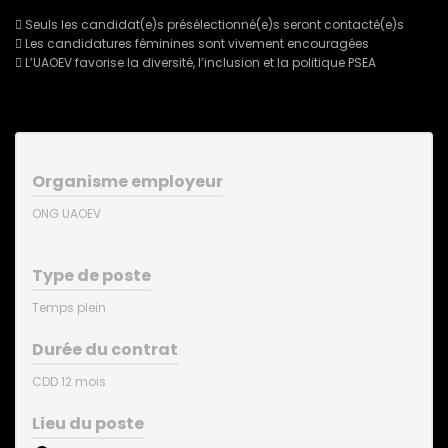
 Seuls les candidat(e)s présélectionné(e)s seront contacté(e)s
 Les candidatures féminines sont vivement encouragées
 L’UAOEV favorise la diversité, l’inclusion et la politique PSEA
Organisme employeur
ONG UAOEV
Type de poste
Temps plein
Durée du contrat
CDD 12 mois
Lieu du poste