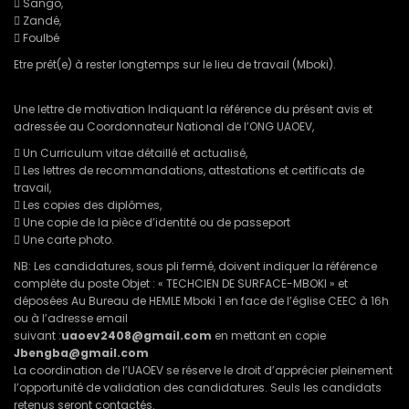
 Sango,
 Zandé,
 Foulbé
Etre prêt(e) à rester longtemps sur le lieu de travail (Mboki).
Une lettre de motivation Indiquant la référence du présent avis et
adressée au Coordonnateur National de l’ONG UAOEV,
 Un Curriculum vitae détaillé et actualisé,
 Les lettres de recommandations, attestations et certificats de
travail,
 Les copies des diplômes,
 Une copie de la pièce d’identité ou de passeport
 Une carte photo.
NB: Les candidatures, sous pli fermé, doivent indiquer la référence
complète du poste Objet : « TECHCIEN DE SURFACE-MBOKI » et
déposées Au Bureau de HEMLE Mboki 1 en face de l’église CEEC à 16h
ou à l’adresse email
suivant :
uaoev2408@gmail.com
en mettant en copie
Jbengba@gmail.com
La coordination de l’UAOEV se réserve le droit d’apprécier pleinement
l’opportunité de validation des candidatures. Seuls les candidats
retenus seront contactés.