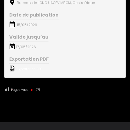
Bureaux de l’ONG UAOEV MBOKI, Centrafrique
Date de publication
15/05/2026
Valide jusqu’au
17/05/2026
Exportation PDF
Exporter en PDF
Pages vues
271