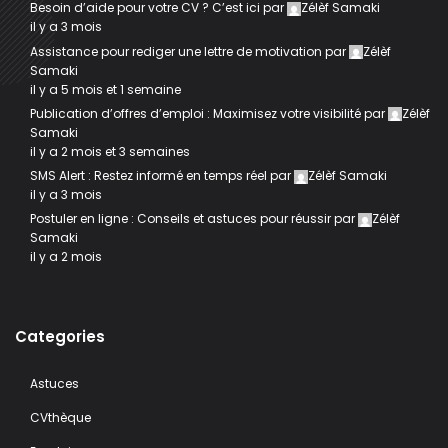
Besoin d’aide pour votre CV ? C’est ici
par
Zélèf Samaki
il y a 3 mois
Assistance pour rediger une lettre de motivation
par
Zélèf
Samaki
il y a 5 mois et 1 semaine
Publication d’offres d’emploi : Maximisez votre visibilité
par
Zélèf
Samaki
il y a 2 mois et 3 semaines
SMS Alert : Restez informé en temps réel
par
Zélèf Samaki
il y a 3 mois
Postuler en ligne : Conseils et astuces pour réussir
par
Zélèf
Samaki
il y a 2 mois
Categories
Astuces
CVthèque