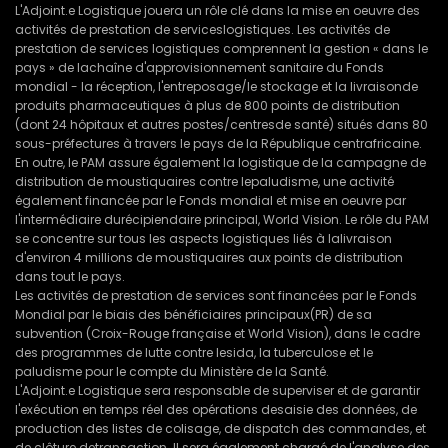
L'Adjoint.e Logistique jouera un rôle clé dans la mise en oeuvre des
activités de prestation de serviceslogistiques. Les activités de
prestation de services logistiques comprennent la gestion « dans le
pays » de lachaîne d'approvisionnement sanitaire du Fonds
mondial - la réception, l'entreposage/le stockage et la livraisonde
produits pharmaceutiques à plus de 800 points de distribution
(dont 24 hôpitaux et autres postes/centresde santé) situés dans 80
sous-préfectures à travers le pays de la République centrafricaine.
En outre, le PAM assure également la logistique de la campagne de
distribution de moustiquaires contre lepaludisme, une activité
également financée par le Fonds mondial et mise en oeuvre par
l'intermédiaire durécipiendaire principal, World Vision. Le rôle du PAM
se concentre sur tous les aspects logistiques liés à lalivraison
d'environ 4 millions de moustiquaires aux points de distribution
dans tout le pays.
Les activités de prestation de services sont financées par le Fonds
Mondial par le biais des bénéficiaires principaux(PR) de sa
subvention (Croix-Rouge française et World Vision), dans le cadre
des programmes de lutte contre lesida, la tuberculose et le
paludisme pour le compte du Ministère de la Santé.
L'Adjoint.e Logistique sera responsable de superviser et de garantir
l'exécution en temps réel des opérations desaisie des données, de
production des listes de colisage, de dispatch des commandes, et
de clôture detransaction. Il sera également chargé de l'analyse des