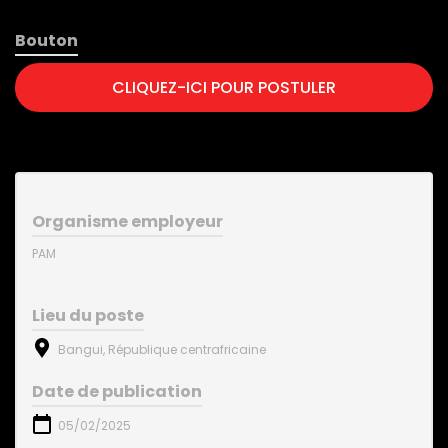
Bouton
CLIQUEZ-ICI POUR POSTULER
Organisme employeur
PAM
Lieu du poste
Bangui, République centrafricaine
Date de publication
05/02/2025